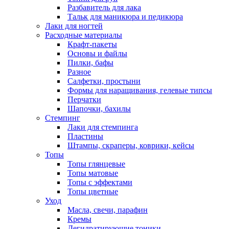
Разбавитель для лака
Тальк для маникюра и педикюра
Лаки для ногтей
Расходные материалы
Крафт-пакеты
Основы и файлы
Пилки, бафы
Разное
Салфетки, простыни
Формы для наращивания, гелевые типсы
Перчатки
Шапочки, бахилы
Стемпинг
Лаки для стемпинга
Пластины
Штампы, скраперы, коврики, кейсы
Топы
Топы глянцевые
Топы матовые
Топы с эффектами
Топы цветные
Уход
Масла, свечи, парафин
Кремы
Дегидратирующие тоники