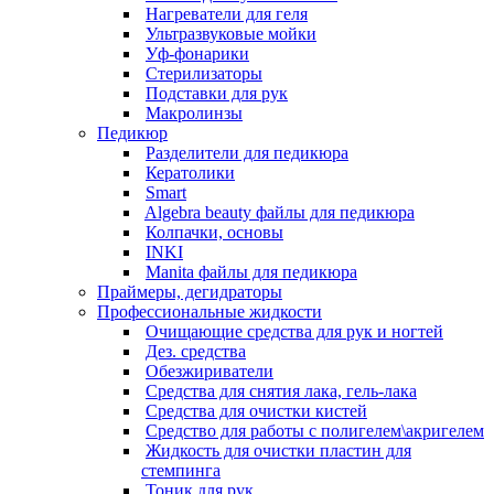
Нагреватели для геля
Ультразвуковые мойки
Уф-фонарики
Стерилизаторы
Подставки для рук
Макролинзы
Педикюр
Разделители для педикюра
Кератолики
Smart
Algebra beauty файлы для педикюра
Колпачки, основы
INKI
Manita файлы для педикюра
Праймеры, дегидраторы
Профессиональные жидкости
Очищающие средства для рук и ногтей
Дез. средства
Обезжириватели
Средства для снятия лака, гель-лака
Средства для очистки кистей
Средство для работы с полигелем\акригелем
Жидкость для очистки пластин для
стемпинга
Тоник для рук