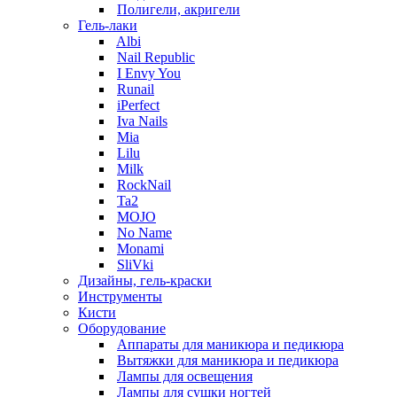
Полигели, акригели
Гель-лаки
Albi
Nail Republic
I Envy You
Runail
iPerfect
Iva Nails
Mia
Lilu
Milk
RockNail
Ta2
MOJO
No Name
Monami
SliVki
Дизайны, гель-краски
Инструменты
Кисти
Оборудование
Аппараты для маникюра и педикюра
Вытяжки для маникюра и педикюра
Лампы для освещения
Лампы для сушки ногтей