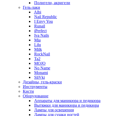
Полигели, акригели
Гель-лаки
Albi
Nail Republic
I Envy You
Runail
iPerfect
Iva Nails
Mia
Lilu
Milk
RockNail
Ta2
MOJO
No Name
Monami
SliVki
Дизайны, гель-краски
Инструменты
Кисти
Оборудование
Аппараты для маникюра и педикюра
Вытяжки для маникюра и педикюра
Лампы для освещения
Лампы для сушки ногтей