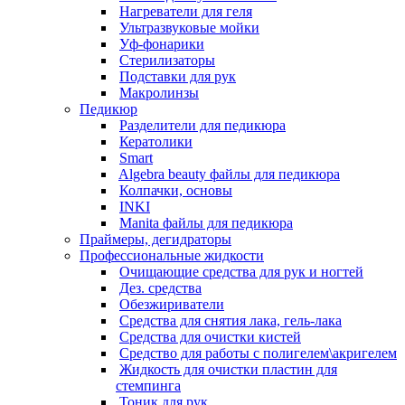
Нагреватели для геля
Ультразвуковые мойки
Уф-фонарики
Стерилизаторы
Подставки для рук
Макролинзы
Педикюр
Разделители для педикюра
Кератолики
Smart
Algebra beauty файлы для педикюра
Колпачки, основы
INKI
Manita файлы для педикюра
Праймеры, дегидраторы
Профессиональные жидкости
Очищающие средства для рук и ногтей
Дез. средства
Обезжириватели
Средства для снятия лака, гель-лака
Средства для очистки кистей
Средство для работы с полигелем\акригелем
Жидкость для очистки пластин для
стемпинга
Тоник для рук