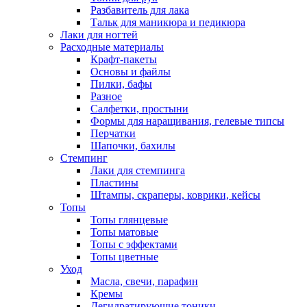
Разбавитель для лака
Тальк для маникюра и педикюра
Лаки для ногтей
Расходные материалы
Крафт-пакеты
Основы и файлы
Пилки, бафы
Разное
Салфетки, простыни
Формы для наращивания, гелевые типсы
Перчатки
Шапочки, бахилы
Стемпинг
Лаки для стемпинга
Пластины
Штампы, скраперы, коврики, кейсы
Топы
Топы глянцевые
Топы матовые
Топы с эффектами
Топы цветные
Уход
Масла, свечи, парафин
Кремы
Дегидратирующие тоники