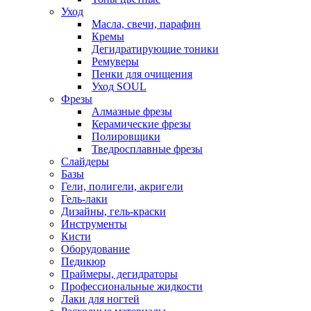
Уход
Масла, свечи, парафин
Кремы
Дегидратирующие тоники
Ремуверы
Пенки для очищения
Уход SOUL
Фрезы
Алмазные фрезы
Керамические фрезы
Полировщики
Тведросплавные фрезы
Слайдеры
Базы
Гели, полигели, акригели
Гель-лаки
Дизайны, гель-краски
Инструменты
Кисти
Оборудование
Педикюр
Праймеры, дегидраторы
Профессиональные жидкости
Лаки для ногтей