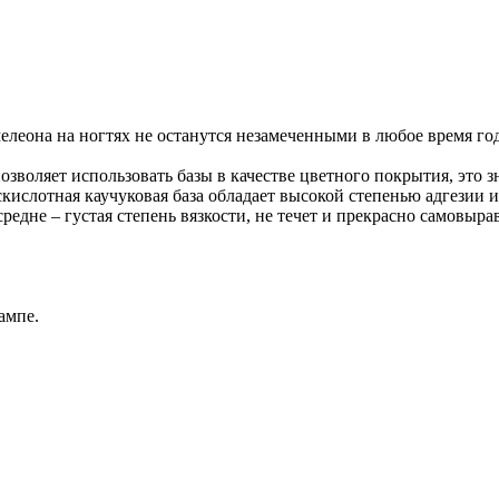
она на ногтях не останутся незамеченными в любое время года
зволяет использовать базы в качестве цветного покрытия, это з
скислотная каучуковая база обладает высокой степенью адгезии
средне – густая степень вязкости, не течет и прекрасно самовы
ампе.