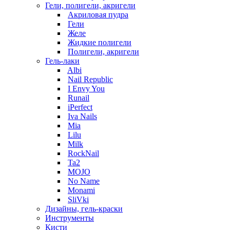
Гели, полигели, акригели
Акриловая пудра
Гели
Желе
Жидкие полигели
Полигели, акригели
Гель-лаки
Albi
Nail Republic
I Envy You
Runail
iPerfect
Iva Nails
Mia
Lilu
Milk
RockNail
Ta2
MOJO
No Name
Monami
SliVki
Дизайны, гель-краски
Инструменты
Кисти