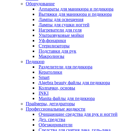
Оборудование
Аппараты для маникюра и педикюра
Вытяжки для маникюра и педикюра
Лампы для освещения
Лампы для сушки ногтей
Нагреватели для геля
Ультразвуковые мойки
Уф-фонарики
Стерилизаторы
Подставки для рук
Макролинзы
Педикюр
Разделители для педикюра
Кератолики
Smart
Algebra beauty файлы для педикюра
Колпачки, основы
INKI
Manita файлы для педикюра
Праймеры, дегидраторы
Профессиональные жидкости
Очищающие средства для рук и ногтей
Дез. средства
Обезжириватели
Средства для снятия лака, гель-лака