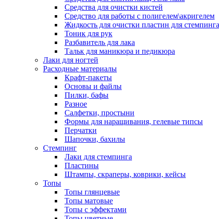
Средства для очистки кистей
Средство для работы с полигелем\акригелем
Жидкость для очистки пластин для стемпинг
Тоник для рук
Разбавитель для лака
Тальк для маникюра и педикюра
Лаки для ногтей
Расходные материалы
Крафт-пакеты
Основы и файлы
Пилки, бафы
Разное
Салфетки, простыни
Формы для наращивания, гелевые типсы
Перчатки
Шапочки, бахилы
Стемпинг
Лаки для стемпинга
Пластины
Штампы, скраперы, коврики, кейсы
Топы
Топы глянцевые
Топы матовые
Топы с эффектами
Топы цветные