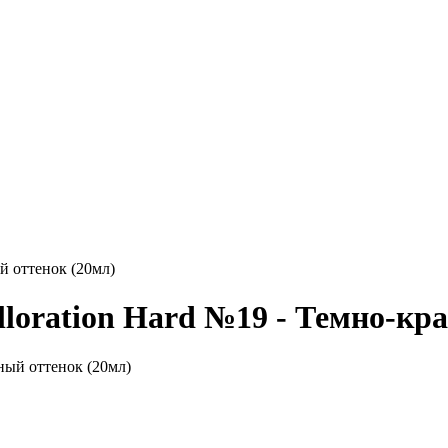
й оттенок (20мл)
loration Hard №19 - Темно-кр