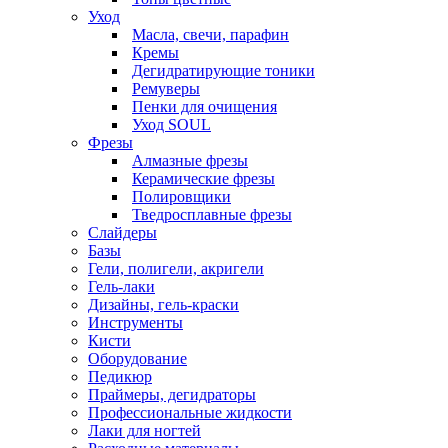
Уход
Масла, свечи, парафин
Кремы
Дегидратирующие тоники
Ремуверы
Пенки для очищения
Уход SOUL
Фрезы
Алмазные фрезы
Керамические фрезы
Полировщики
Тведросплавные фрезы
Слайдеры
Базы
Гели, полигели, акригели
Гель-лаки
Дизайны, гель-краски
Инструменты
Кисти
Оборудование
Педикюр
Праймеры, дегидраторы
Профессиональные жидкости
Лаки для ногтей