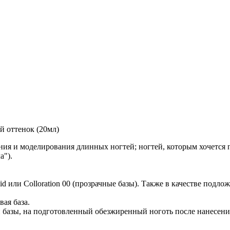
й оттенок (20мл)
ления и моделирования длинных ногтей; ногтей, которым хочется
а").
id или Colloration 00 (прозрачные базы). Также в качестве подло
ая база.
й базы, на подготовленный обезжиренный ноготь после нанесен