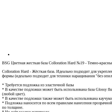
BSG Цветная жесткая база Colloration Hard №19 - Темно-красны
Colloration Hard - Жёсткая база. Идеально подходит для укреп
формы (идеально подходит для техники наращивания "без опил
* Требуется подложка из эластичной базы
* В качестве подложки может быть использована база Glossy flu
(любой цвет).
* В качестве подложки также может быть использована каучуков
* Подложка наносится по всем правилам нанесения прозрачно
по толщине.
* Не даёт усадки материала.