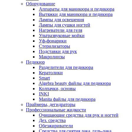
Оборудование
Аппараты для маникюра и педикюра
Вытяжки для маникюра и педикюра
Лампы для освещения
Лампы для сушки ногтей
Нагреватели для геля
Ультразвуковые мойки
Уф-фонарики
Стерилизаторы
Подставки для рук
Макролинзы
Педикюр
Разделители для педикюра
Кератолики
Smart
Algebra beauty файлы для педикюра
Колпачки, основы
INKI
Manita файлы для педикюра
Праймеры, дегидраторы
Профессиональные жидкости
Очищающие средства для рук и ногтей
Дез. средства
Обезжириватели
Средства для снятия лака, гель-лака