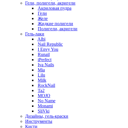
Гели, полигели, акригели
Акриловая пудра
Гели
Желе
Жидкие полигели
Полигели, акригели
Гель-лаки
Albi
Nail Republic
I Envy You
Runail
iPerfect
Iva Nails
Mia
Lilu
Milk
RockNail
Ta2
MOJO
No Name
Monami
SliVki
Дизайны, гель-краски
Инструменты
Кисти