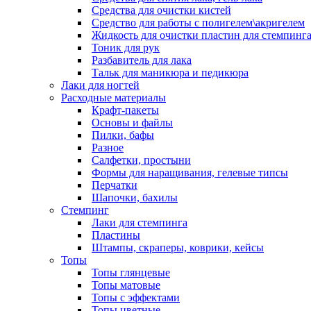
Средства для очистки кистей
Средство для работы с полигелем\акригелем
Жидкость для очистки пластин для стемпинг
Тоник для рук
Разбавитель для лака
Тальк для маникюра и педикюра
Лаки для ногтей
Расходные материалы
Крафт-пакеты
Основы и файлы
Пилки, бафы
Разное
Салфетки, простыни
Формы для наращивания, гелевые типсы
Перчатки
Шапочки, бахилы
Стемпинг
Лаки для стемпинга
Пластины
Штампы, скраперы, коврики, кейсы
Топы
Топы глянцевые
Топы матовые
Топы с эффектами
Топы цветные