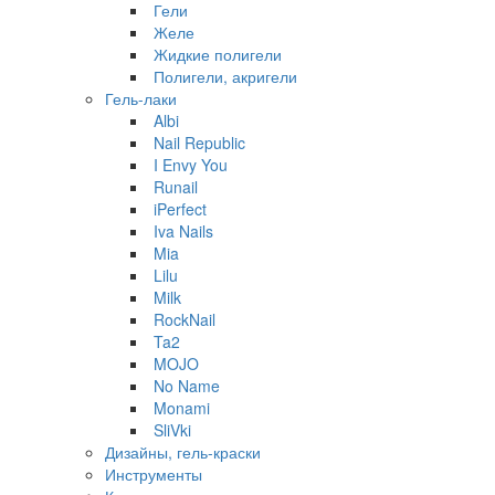
Гели
Желе
Жидкие полигели
Полигели, акригели
Гель-лаки
Albi
Nail Republic
I Envy You
Runail
iPerfect
Iva Nails
Mia
Lilu
Milk
RockNail
Ta2
MOJO
No Name
Monami
SliVki
Дизайны, гель-краски
Инструменты