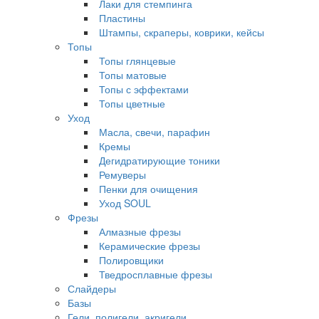
Лаки для стемпинга
Пластины
Штампы, скраперы, коврики, кейсы
Топы
Топы глянцевые
Топы матовые
Топы с эффектами
Топы цветные
Уход
Масла, свечи, парафин
Кремы
Дегидратирующие тоники
Ремуверы
Пенки для очищения
Уход SOUL
Фрезы
Алмазные фрезы
Керамические фрезы
Полировщики
Тведросплавные фрезы
Слайдеры
Базы
Гели, полигели, акригели