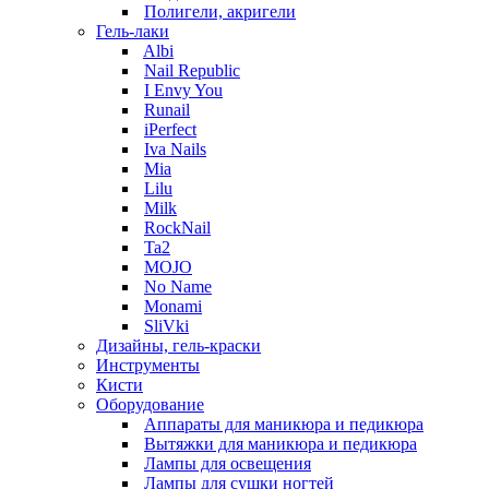
Полигели, акригели
Гель-лаки
Albi
Nail Republic
I Envy You
Runail
iPerfect
Iva Nails
Mia
Lilu
Milk
RockNail
Ta2
MOJO
No Name
Monami
SliVki
Дизайны, гель-краски
Инструменты
Кисти
Оборудование
Аппараты для маникюра и педикюра
Вытяжки для маникюра и педикюра
Лампы для освещения
Лампы для сушки ногтей