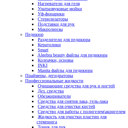
Нагреватели для геля
Ультразвуковые мойки
Уф-фонарики
Стерилизаторы
Подставки для рук
Макролинзы
Педикюр
Разделители для педикюра
Кератолики
Smart
Algebra beauty файлы для педикюра
Колпачки, основы
INKI
Manita файлы для педикюра
Праймеры, дегидраторы
Профессиональные жидкости
Очищающие средства для рук и ногтей
Дез. средства
Обезжириватели
Средства для снятия лака, гель-лака
Средства для очистки кистей
Средство для работы с полигелем\акригелем
Жидкость для очистки пластин для
стемпинга
Тоник для рук