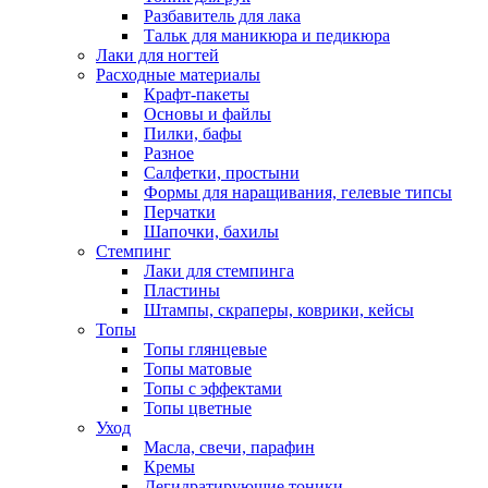
Разбавитель для лака
Тальк для маникюра и педикюра
Лаки для ногтей
Расходные материалы
Крафт-пакеты
Основы и файлы
Пилки, бафы
Разное
Салфетки, простыни
Формы для наращивания, гелевые типсы
Перчатки
Шапочки, бахилы
Стемпинг
Лаки для стемпинга
Пластины
Штампы, скраперы, коврики, кейсы
Топы
Топы глянцевые
Топы матовые
Топы с эффектами
Топы цветные
Уход
Масла, свечи, парафин
Кремы
Дегидратирующие тоники