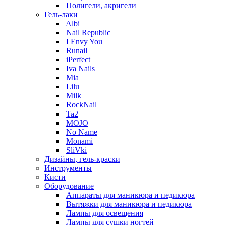
Полигели, акригели
Гель-лаки
Albi
Nail Republic
I Envy You
Runail
iPerfect
Iva Nails
Mia
Lilu
Milk
RockNail
Ta2
MOJO
No Name
Monami
SliVki
Дизайны, гель-краски
Инструменты
Кисти
Оборудование
Аппараты для маникюра и педикюра
Вытяжки для маникюра и педикюра
Лампы для освещения
Лампы для сушки ногтей