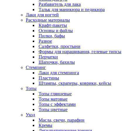
Разбавитель для лака
Тальк для маникюра и педикюра
Лаки для ногтей
Расходные материалы
Крафт-пакеты
Основы и файлы
Пилки, бафы
Разное
Салфетки, простыни
Формы для наращивания, гелевые типсы
Перчатки
Шапочки, бахилы
Стемпинг
Лаки для стемпинга
Пластины
Штампы, скраперы, коврики, кейсы
Топы
Топы глянцевые
Топы матовые
Топы с эффектами
Топы цветные
Уход
Масла, свечи, парафин
Кремы
Дегидратирующие тоники