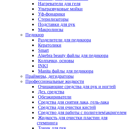
Нагреватели для геля
Ультразвуковые мойки
Уф-фонарики
Стерилизаторы
Подставки для рук
Макролинзы
Педикюр
Разделители для педикюра
Кератолики
Smart
Algebra beauty файлы для педикюра
Колпачки, основы
INKI
Manita файлы для педикюра
Праймеры, дегидраторы
Профессиональные жидкости
Очищающие средства для рук и ногтей
Дез. средства
Обезжириватели
Средства для снятия лака, гель-лака
Средства для очистки кистей
Средство для работы с полигелем\акригелем
Жидкость для очистки пластин для
стемпинга
Тоник для рук