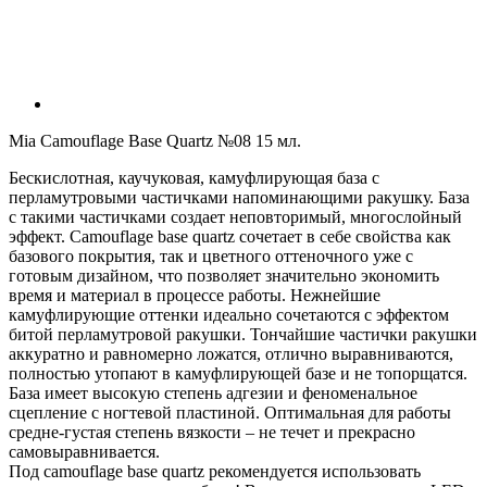
Mia Camouflage Base Quartz №08 15 мл.
Бескислотная, каучуковая, камуфлирующая база с
перламутровыми частичками напоминающими ракушку. База
с такими частичками создает неповторимый, многослойный
эффект. Camouflage base quartz сочетает в себе свойства как
базового покрытия, так и цветного оттеночного уже с
готовым дизайном, что позволяет значительно экономить
время и материал в процессе работы. Нежнейшие
камуфлирующие оттенки идеально сочетаются с эффектом
битой перламутровой ракушки. Тончайшие частички ракушки
аккуратно и равномерно ложатся, отлично выравниваются,
полностью утопают в камуфлирующей базе и не топорщатся.
База имеет высокую степень адгезии и феноменальное
сцепление с ногтевой пластиной. Оптимальная для работы
средне-густая степень вязкости – не течет и прекрасно
самовыравнивается.
Под camouflage base quartz рекомендуется использовать