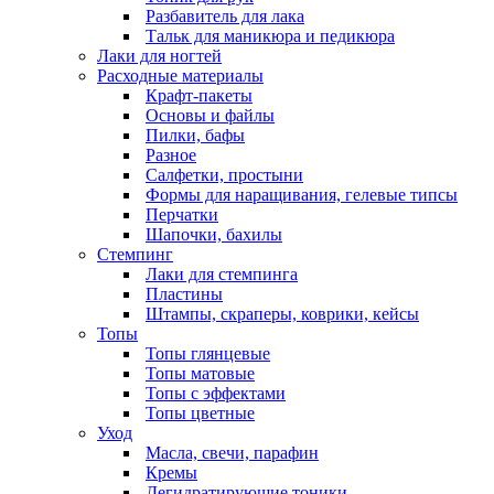
Разбавитель для лака
Тальк для маникюра и педикюра
Лаки для ногтей
Расходные материалы
Крафт-пакеты
Основы и файлы
Пилки, бафы
Разное
Салфетки, простыни
Формы для наращивания, гелевые типсы
Перчатки
Шапочки, бахилы
Стемпинг
Лаки для стемпинга
Пластины
Штампы, скраперы, коврики, кейсы
Топы
Топы глянцевые
Топы матовые
Топы с эффектами
Топы цветные
Уход
Масла, свечи, парафин
Кремы
Дегидратирующие тоники