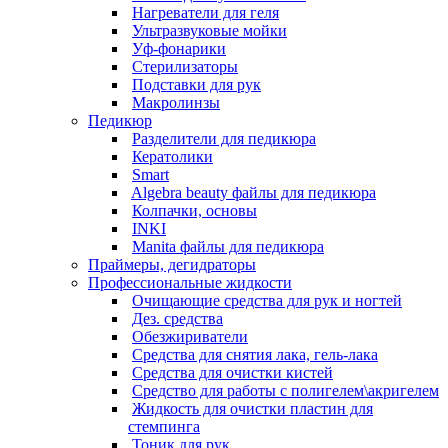
Нагреватели для геля
Ультразвуковые мойки
Уф-фонарики
Стерилизаторы
Подставки для рук
Макролинзы
Педикюр
Разделители для педикюра
Кератолики
Smart
Algebra beauty файлы для педикюра
Колпачки, основы
INKI
Manita файлы для педикюра
Праймеры, дегидраторы
Профессиональные жидкости
Очищающие средства для рук и ногтей
Дез. средства
Обезжириватели
Средства для снятия лака, гель-лака
Средства для очистки кистей
Средство для работы с полигелем\акригелем
Жидкость для очистки пластин для
стемпинга
Тоник для рук