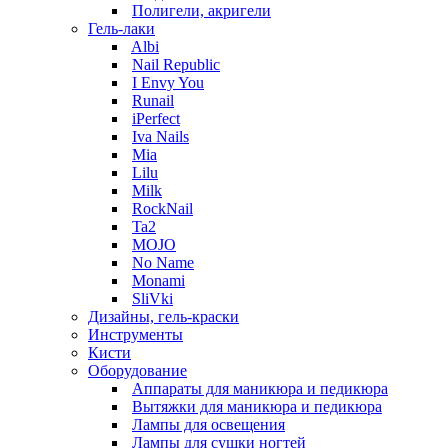
Полигели, акригели
Гель-лаки
Albi
Nail Republic
I Envy You
Runail
iPerfect
Iva Nails
Mia
Lilu
Milk
RockNail
Ta2
MOJO
No Name
Monami
SliVki
Дизайны, гель-краски
Инструменты
Кисти
Оборудование
Аппараты для маникюра и педикюра
Вытяжки для маникюра и педикюра
Лампы для освещения
Лампы для сушки ногтей