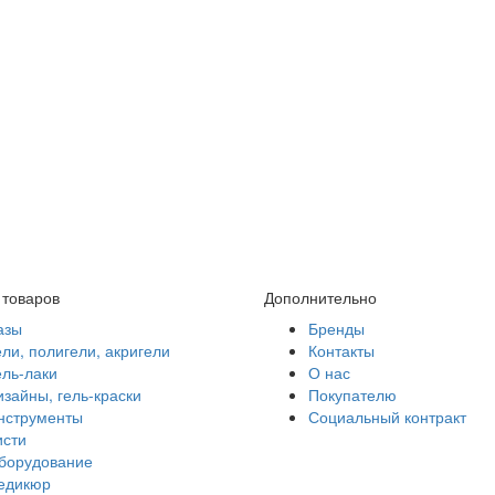
 товаров
Дополнительно
азы
Бренды
ели, полигели, акригели
Контакты
ель-лаки
О нас
изайны, гель-краски
Покупателю
нструменты
Социальный контракт
исти
борудование
едикюр