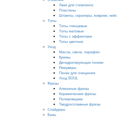
Лаки для стемпинга
Пластины
Штампы, скраперы, коврики, кей
Топы
Топы глянцевые
Топы матовые
Топы с эффектами
Топы цветные
Уход
Масла, свечи, парафин
Кремы
Дегидратирующие тоники
Ремуверы
Пенки для очищения
Уход SOUL
Фрезы
Алмазные фрезы
Керамические фрезы
Полировщики
Тведросплавные фрезы
Слайдеры
Базы