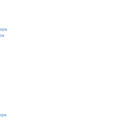
кюра
ра
юра