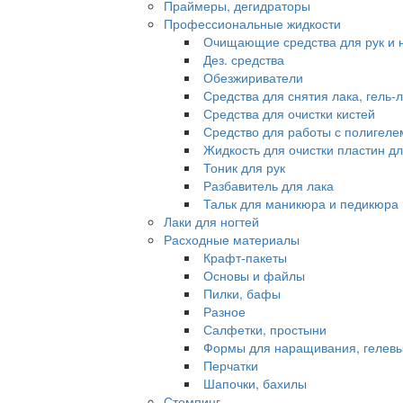
Праймеры, дегидраторы
Профессиональные жидкости
Очищающие средства для рук и 
Дез. средства
Обезжириватели
Средства для снятия лака, гель-
Средства для очистки кистей
Средство для работы с полигеле
Жидкость для очистки пластин д
Тоник для рук
Разбавитель для лака
Тальк для маникюра и педикюра
Лаки для ногтей
Расходные материалы
Крафт-пакеты
Основы и файлы
Пилки, бафы
Разное
Салфетки, простыни
Формы для наращивания, гелевы
Перчатки
Шапочки, бахилы
Стемпинг