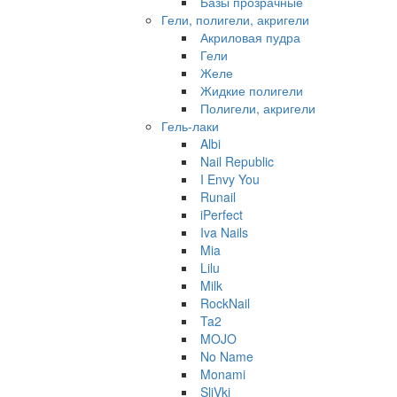
Базы прозрачные
Гели, полигели, акригели
Акриловая пудра
Гели
Желе
Жидкие полигели
Полигели, акригели
Гель-лаки
Albi
Nail Republic
I Envy You
Runail
iPerfect
Iva Nails
Mia
Lilu
Milk
RockNail
Ta2
MOJO
No Name
Monami
SliVki