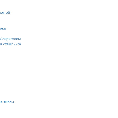
ногтей
лака
м\акригелем
ля стемпинга
е типсы