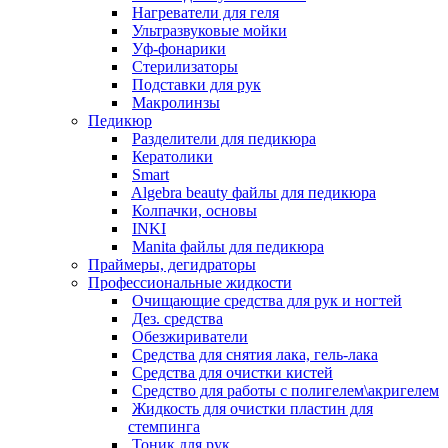
Нагреватели для геля
Ультразвуковые мойки
Уф-фонарики
Стерилизаторы
Подставки для рук
Макролинзы
Педикюр
Разделители для педикюра
Кератолики
Smart
Algebra beauty файлы для педикюра
Колпачки, основы
INKI
Manita файлы для педикюра
Праймеры, дегидраторы
Профессиональные жидкости
Очищающие средства для рук и ногтей
Дез. средства
Обезжириватели
Средства для снятия лака, гель-лака
Средства для очистки кистей
Средство для работы с полигелем\акригелем
Жидкость для очистки пластин для
стемпинга
Тоник для рук