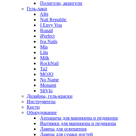
Полигели, акригели
Гель-лаки
Albi
Nail Republic
I Envy You
Runail
iPerfect
Iva Nails
Mia
Lilu
Milk
RockNail
Ta2
MOJO
No Name
Monami
SliVki
Дизайны, гель-краски
Инструменты
Кисти
Оборудование
Аппараты для маникюра и педикюра
Вытяжки для маникюра и педикюра
Лампы для освещения
Лампы для сушки ногтей