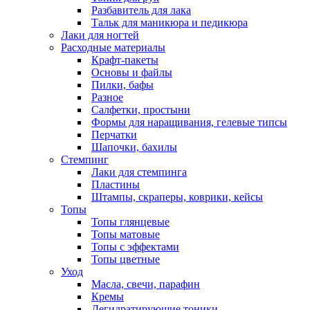
Разбавитель для лака
Тальк для маникюра и педикюра
Лаки для ногтей
Расходные материалы
Крафт-пакеты
Основы и файлы
Пилки, бафы
Разное
Салфетки, простыни
Формы для наращивания, гелевые типсы
Перчатки
Шапочки, бахилы
Стемпинг
Лаки для стемпинга
Пластины
Штампы, скраперы, коврики, кейсы
Топы
Топы глянцевые
Топы матовые
Топы с эффектами
Топы цветные
Уход
Масла, свечи, парафин
Кремы
Дегидратирующие тоники