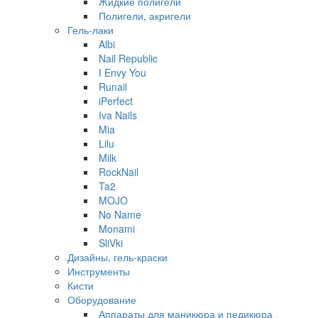
Жидкие полигели
Полигели, акригели
Гель-лаки
Albi
Nail Republic
I Envy You
Runail
iPerfect
Iva Nails
Mia
Lilu
Milk
RockNail
Ta2
MOJO
No Name
Monami
SliVki
Дизайны, гель-краски
Инструменты
Кисти
Оборудование
Аппараты для маникюра и педикюра