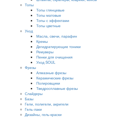
Топы
Топы глянцевые
Топы матовые
Топы с эффектами
Топы цветные
Уход
Масла, свечи, парафин
Кремы
Дегидратирующие тоники
Ремуверы
Пенки для очищения
Уход SOUL
Фрезы
Алмазные фрезы
Керамические фрезы
Полировщики
Тведросплавные фрезы
Слайдеры
Базы
Гели, полигели, акригели
Гель-лаки
Дизайны, гель-краски