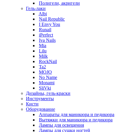
Полигели, акригели
Гель-лаки
Albi
Nail Republic
I Envy You
Runail
iPerfect
Iva Nails
Mia
Lilu
Milk
RockNail
Ta2
MOJO
No Name
Monami
SliVki
Дизайны, гель-краски
Инструменты
Кисти
Оборудование
Аппараты для маникюра и педикюра
Вытяжки для маникюра и педикюра
Лампы для освещения
Лампы для сушки ногтей