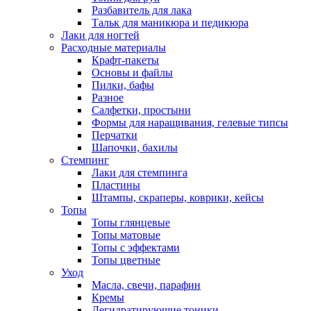
Разбавитель для лака
Тальк для маникюра и педикюра
Лаки для ногтей
Расходные материалы
Крафт-пакеты
Основы и файлы
Пилки, бафы
Разное
Салфетки, простыни
Формы для наращивания, гелевые типсы
Перчатки
Шапочки, бахилы
Стемпинг
Лаки для стемпинга
Пластины
Штампы, скраперы, коврики, кейсы
Топы
Топы глянцевые
Топы матовые
Топы с эффектами
Топы цветные
Уход
Масла, свечи, парафин
Кремы
Дегидратирующие тоники