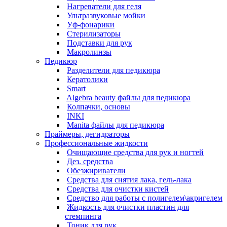
Нагреватели для геля
Ультразвуковые мойки
Уф-фонарики
Стерилизаторы
Подставки для рук
Макролинзы
Педикюр
Разделители для педикюра
Кератолики
Smart
Algebra beauty файлы для педикюра
Колпачки, основы
INKI
Manita файлы для педикюра
Праймеры, дегидраторы
Профессиональные жидкости
Очищающие средства для рук и ногтей
Дез. средства
Обезжириватели
Средства для снятия лака, гель-лака
Средства для очистки кистей
Средство для работы с полигелем\акригелем
Жидкость для очистки пластин для
стемпинга
Тоник для рук