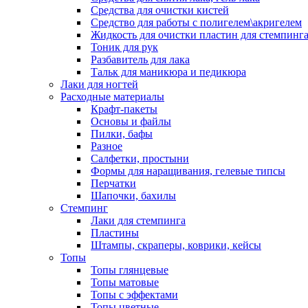
Средства для очистки кистей
Средство для работы с полигелем\акригелем
Жидкость для очистки пластин для стемпинг
Тоник для рук
Разбавитель для лака
Тальк для маникюра и педикюра
Лаки для ногтей
Расходные материалы
Крафт-пакеты
Основы и файлы
Пилки, бафы
Разное
Салфетки, простыни
Формы для наращивания, гелевые типсы
Перчатки
Шапочки, бахилы
Стемпинг
Лаки для стемпинга
Пластины
Штампы, скраперы, коврики, кейсы
Топы
Топы глянцевые
Топы матовые
Топы с эффектами
Топы цветные