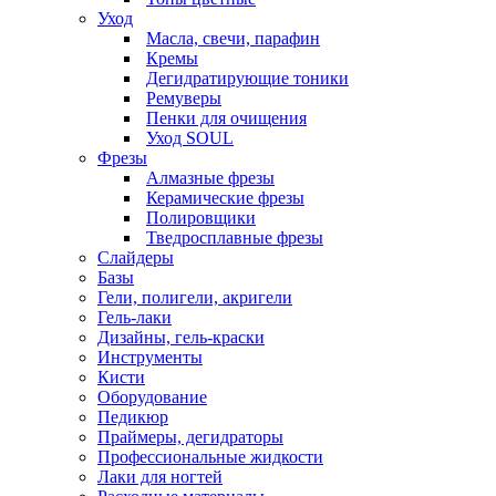
Уход
Масла, свечи, парафин
Кремы
Дегидратирующие тоники
Ремуверы
Пенки для очищения
Уход SOUL
Фрезы
Алмазные фрезы
Керамические фрезы
Полировщики
Тведросплавные фрезы
Слайдеры
Базы
Гели, полигели, акригели
Гель-лаки
Дизайны, гель-краски
Инструменты
Кисти
Оборудование
Педикюр
Праймеры, дегидраторы
Профессиональные жидкости
Лаки для ногтей