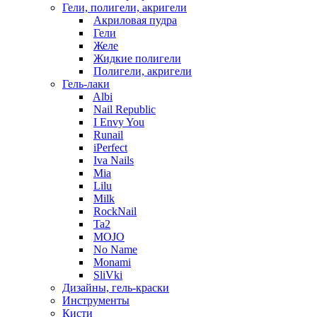
Гели, полигели, акригели
Акриловая пудра
Гели
Желе
Жидкие полигели
Полигели, акригели
Гель-лаки
Albi
Nail Republic
I Envy You
Runail
iPerfect
Iva Nails
Mia
Lilu
Milk
RockNail
Ta2
MOJO
No Name
Monami
SliVki
Дизайны, гель-краски
Инструменты
Кисти