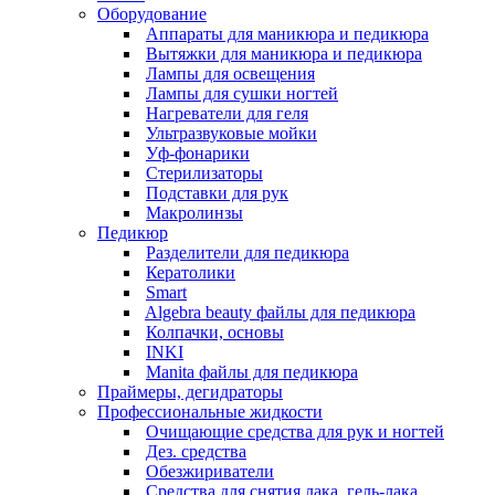
Оборудование
Аппараты для маникюра и педикюра
Вытяжки для маникюра и педикюра
Лампы для освещения
Лампы для сушки ногтей
Нагреватели для геля
Ультразвуковые мойки
Уф-фонарики
Стерилизаторы
Подставки для рук
Макролинзы
Педикюр
Разделители для педикюра
Кератолики
Smart
Algebra beauty файлы для педикюра
Колпачки, основы
INKI
Manita файлы для педикюра
Праймеры, дегидраторы
Профессиональные жидкости
Очищающие средства для рук и ногтей
Дез. средства
Обезжириватели
Средства для снятия лака, гель-лака