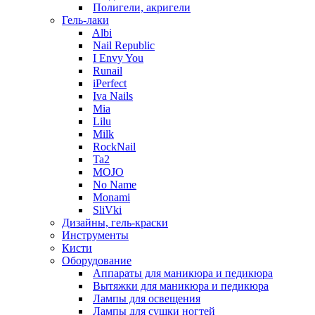
Полигели, акригели
Гель-лаки
Albi
Nail Republic
I Envy You
Runail
iPerfect
Iva Nails
Mia
Lilu
Milk
RockNail
Ta2
MOJO
No Name
Monami
SliVki
Дизайны, гель-краски
Инструменты
Кисти
Оборудование
Аппараты для маникюра и педикюра
Вытяжки для маникюра и педикюра
Лампы для освещения
Лампы для сушки ногтей