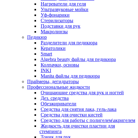
Нагреватели для геля
Ультразвуковые мойки
Уф-фонарики
Стерилизаторы
Подставки для рук
Макролинзы
Педикюр
Разделители для педикюра
Кератолики
Smart
Algebra beauty файлы для педикюра
Колпачки, основы
INKI
Manita файлы для педикюра
Праймеры, дегидраторы
Профессиональные жидкости
Очищающие средства для рук и ногтей
Дез. средства
Обезжириватели
Средства для снятия лака, гель-лака
Средства для очистки кистей
Средство для работы с полигелем\акригелем
Жидкость для очистки пластин для
стемпинга
Тоник для рук