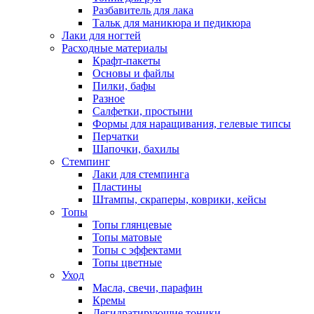
Разбавитель для лака
Тальк для маникюра и педикюра
Лаки для ногтей
Расходные материалы
Крафт-пакеты
Основы и файлы
Пилки, бафы
Разное
Салфетки, простыни
Формы для наращивания, гелевые типсы
Перчатки
Шапочки, бахилы
Стемпинг
Лаки для стемпинга
Пластины
Штампы, скраперы, коврики, кейсы
Топы
Топы глянцевые
Топы матовые
Топы с эффектами
Топы цветные
Уход
Масла, свечи, парафин
Кремы
Дегидратирующие тоники