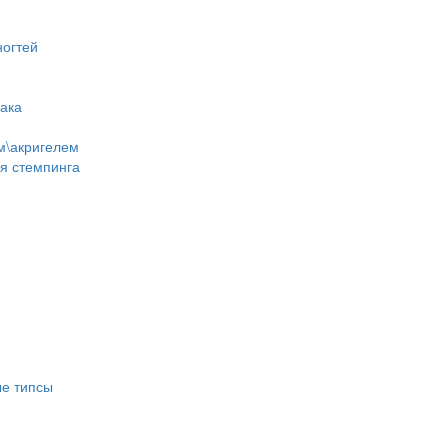
ногтей
лака
м\акригелем
ля стемпинга
е типсы