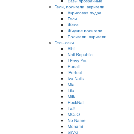
Базы прозрачные
Гели, полигели, акригели
Акриловая пудра
Гели
Желе
Жидкие полигели
Полигели, акригели
Гель-лаки
Albi
Nail Republic
I Envy You
Runail
iPerfect
Iva Nails
Mia
Lilu
Milk
RockNail
Ta2
MOJO
No Name
Monami
SliVki