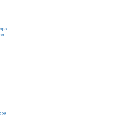
кюра
ра
юра