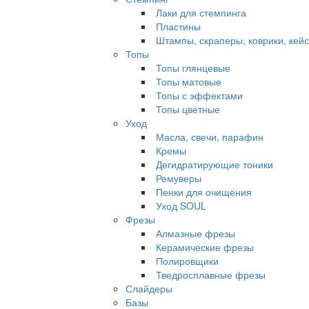
Лаки для стемпинга
Пластины
Штампы, скраперы, коврики, кей
Топы
Топы глянцевые
Топы матовые
Топы с эффектами
Топы цветные
Уход
Масла, свечи, парафин
Кремы
Дегидратирующие тоники
Ремуверы
Пенки для очищения
Уход SOUL
Фрезы
Алмазные фрезы
Керамические фрезы
Полировщики
Тведросплавные фрезы
Слайдеры
Базы