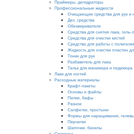
Праймеры, дегидраторы
Профессиональные жидкости
Очищающие средства для рук и 
Дез. средства
Обезжириватели
Средства для снятия лака, гель-
Средства для очистки кистей
Средство для работы с полигеле
Жидкость для очистки пластин д
Тоник для рук
Разбавитель для лака
Тальк для маникюра и педикюра
Лаки для ногтей
Расходные материалы
Крафт-пакеты
Основы и файлы
Пилки, бафы
Разное
Салфетки, простыни
Формы для наращивания, гелевы
Перчатки
Шапочки, бахилы
Стемпинг