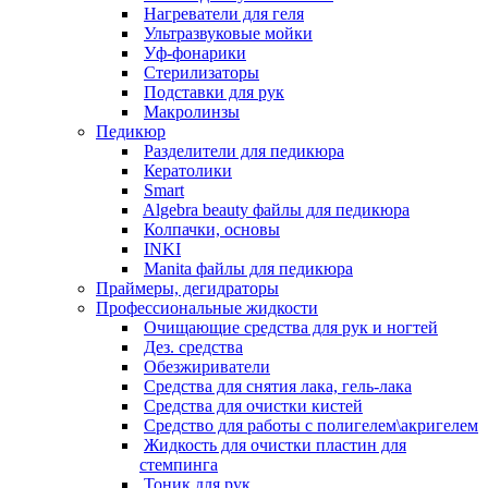
Нагреватели для геля
Ультразвуковые мойки
Уф-фонарики
Стерилизаторы
Подставки для рук
Макролинзы
Педикюр
Разделители для педикюра
Кератолики
Smart
Algebra beauty файлы для педикюра
Колпачки, основы
INKI
Manita файлы для педикюра
Праймеры, дегидраторы
Профессиональные жидкости
Очищающие средства для рук и ногтей
Дез. средства
Обезжириватели
Средства для снятия лака, гель-лака
Средства для очистки кистей
Средство для работы с полигелем\акригелем
Жидкость для очистки пластин для
стемпинга
Тоник для рук