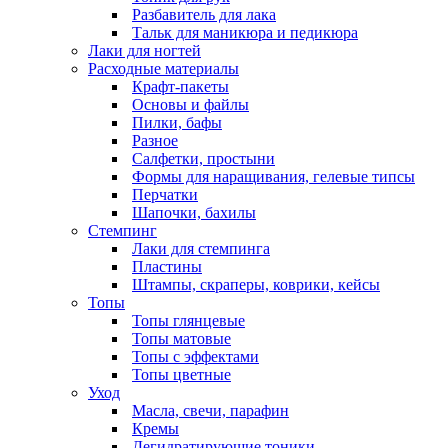
Разбавитель для лака
Тальк для маникюра и педикюра
Лаки для ногтей
Расходные материалы
Крафт-пакеты
Основы и файлы
Пилки, бафы
Разное
Салфетки, простыни
Формы для наращивания, гелевые типсы
Перчатки
Шапочки, бахилы
Стемпинг
Лаки для стемпинга
Пластины
Штампы, скраперы, коврики, кейсы
Топы
Топы глянцевые
Топы матовые
Топы с эффектами
Топы цветные
Уход
Масла, свечи, парафин
Кремы
Дегидратирующие тоники