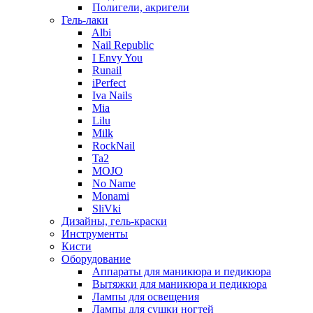
Полигели, акригели
Гель-лаки
Albi
Nail Republic
I Envy You
Runail
iPerfect
Iva Nails
Mia
Lilu
Milk
RockNail
Ta2
MOJO
No Name
Monami
SliVki
Дизайны, гель-краски
Инструменты
Кисти
Оборудование
Аппараты для маникюра и педикюра
Вытяжки для маникюра и педикюра
Лампы для освещения
Лампы для сушки ногтей