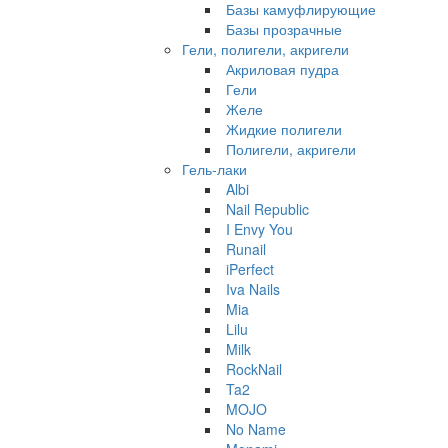
Базы камуфлирующие
Базы прозрачные
Гели, полигели, акригели
Акриловая пудра
Гели
Желе
Жидкие полигели
Полигели, акригели
Гель-лаки
Albi
Nail Republic
I Envy You
Runail
iPerfect
Iva Nails
Mia
Lilu
Milk
RockNail
Ta2
MOJO
No Name