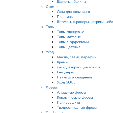
Шапочки, бахилы
Стемпинг
Лаки для стемпинга
Пластины
Штампы, скраперы, коврики, кей
Топы
Топы глянцевые
Топы матовые
Топы с эффектами
Топы цветные
Уход
Масла, свечи, парафин
Кремы
Дегидратирующие тоники
Ремуверы
Пенки для очищения
Уход SOUL
Фрезы
Алмазные фрезы
Керамические фрезы
Полировщики
Тведросплавные фрезы
Слайдеры