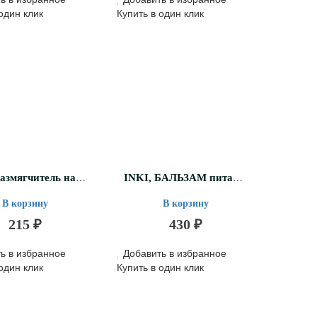
один клик
Купить в один клик
I
NKI, Размягчитель натоптышей EXPRESS, 30мл.
I
NKI, БАЛЬЗАМ питательный для ногтевой пластины и кутикулы/боковых валиков NEW NAILS, 10мл.
В корзину
В корзину
215 ₽
430 ₽
ь в избранное
Добавить в избранное
один клик
Купить в один клик