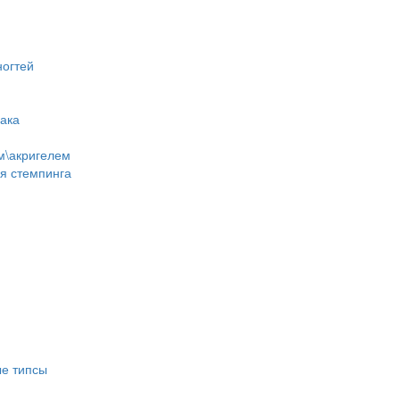
ногтей
лака
м\акригелем
ля стемпинга
е типсы