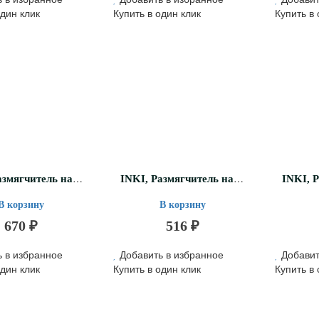
один клик
Купить в один клик
Купить в 
I
NKI, Размягчитель натоптышей деликатный, 100мл.
I
NKI, Размягчитель натоптышей EXPRESS, 100мл.
В корзину
В корзину
670 ₽
516 ₽
 в избранное
Добавить в избранное
Добавит
один клик
Купить в один клик
Купить в 