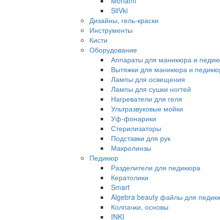
Monami
SliVki
Дизайны, гель-краски
Инструменты
Кисти
Оборудование
Аппараты для маникюра и педи
Вытяжки для маникюра и педикю
Лампы для освещения
Лампы для сушки ногтей
Нагреватели для геля
Ультразвуковые мойки
Уф-фонарики
Стерилизаторы
Подставки для рук
Макролинзы
Педикюр
Разделители для педикюра
Кератолики
Smart
Algebra beauty файлы для педик
Колпачки, основы
INKI