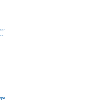
кюра
ра
юра