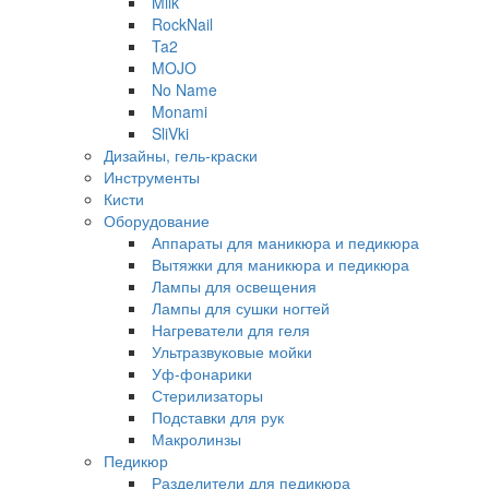
Milk
RockNail
Ta2
MOJO
No Name
Monami
SliVki
Дизайны, гель-краски
Инструменты
Кисти
Оборудование
Аппараты для маникюра и педикюра
Вытяжки для маникюра и педикюра
Лампы для освещения
Лампы для сушки ногтей
Нагреватели для геля
Ультразвуковые мойки
Уф-фонарики
Стерилизаторы
Подставки для рук
Макролинзы
Педикюр
Разделители для педикюра