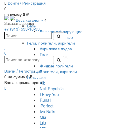
Войти /
Регистрация
0
на сумму
0 ₽
Весь каталог
Заказать звонок
Базы
+7 (913) 533-10-33
Базы камуфлирующие
Базы прозрачные
Гели, полигели, акригели
Акриловая пудра
0
Гели
Желе
Жидкие полигели
Войти /
Регистрация
Полигели, акригели
0
на сумму
0 ₽
Гель-лаки
Ваша корзина пуста
Albi
Nail Republic
I Envy You
Runail
iPerfect
Iva Nails
Mia
Lilu