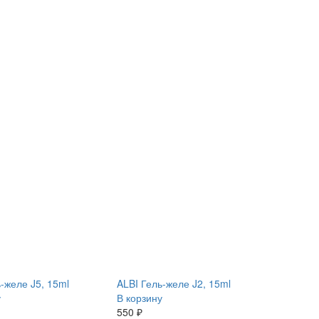
-желе J5, 15ml
ALBI Гель-желе J2, 15ml
у
В корзину
550 ₽