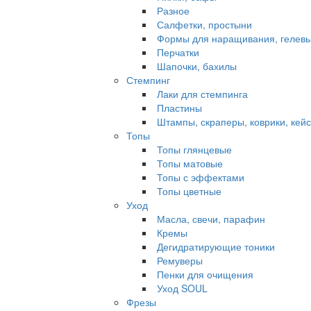
Разное
Салфетки, простыни
Формы для наращивания, гелевы
Перчатки
Шапочки, бахилы
Стемпинг
Лаки для стемпинга
Пластины
Штампы, скраперы, коврики, кей
Топы
Топы глянцевые
Топы матовые
Топы с эффектами
Топы цветные
Уход
Масла, свечи, парафин
Кремы
Дегидратирующие тоники
Ремуверы
Пенки для очищения
Уход SOUL
Фрезы