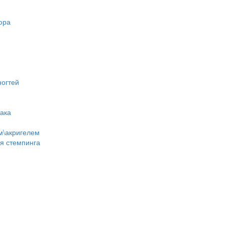
юра
ногтей
лака
м\акригелем
ля стемпинга