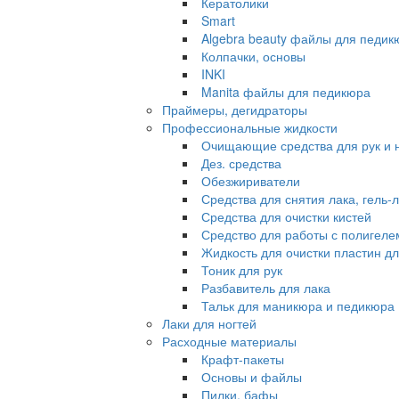
Кератолики
Smart
Algebra beauty файлы для педик
Колпачки, основы
INKI
Manita файлы для педикюра
Праймеры, дегидраторы
Профессиональные жидкости
Очищающие средства для рук и 
Дез. средства
Обезжириватели
Средства для снятия лака, гель-
Средства для очистки кистей
Средство для работы с полигеле
Жидкость для очистки пластин д
Тоник для рук
Разбавитель для лака
Тальк для маникюра и педикюра
Лаки для ногтей
Расходные материалы
Крафт-пакеты
Основы и файлы
Пилки, бафы