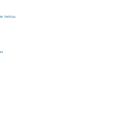
е типсы
сы