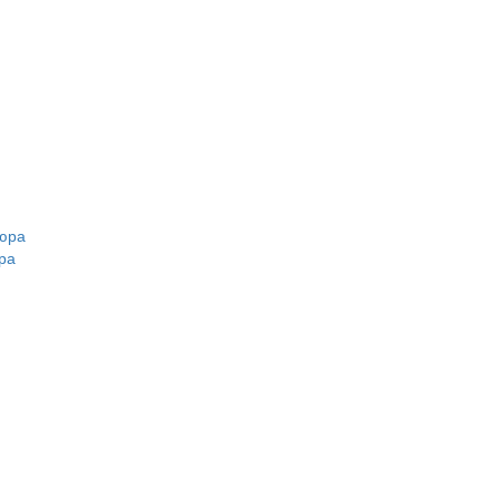
кюра
ра