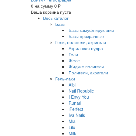
0
на сумму
0 ₽
Ваша корзина пуста
Весь каталог
Базы
Базы камуфлирующие
Базы прозрачные
Гели, полигели, акригели
Акриловая пудра
Гели
Желе
Жидкие полигели
Полигели, акригели
Гель-лаки
Albi
Nail Republic
I Envy You
Runail
iPerfect
Iva Nails
Mia
Lilu
Milk