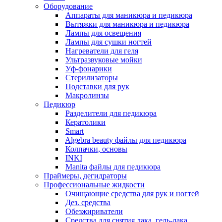
Оборудование
Аппараты для маникюра и педикюра
Вытяжки для маникюра и педикюра
Лампы для освещения
Лампы для сушки ногтей
Нагреватели для геля
Ультразвуковые мойки
Уф-фонарики
Стерилизаторы
Подставки для рук
Макролинзы
Педикюр
Разделители для педикюра
Кератолики
Smart
Algebra beauty файлы для педикюра
Колпачки, основы
INKI
Manita файлы для педикюра
Праймеры, дегидраторы
Профессиональные жидкости
Очищающие средства для рук и ногтей
Дез. средства
Обезжириватели
Средства для снятия лака, гель-лака