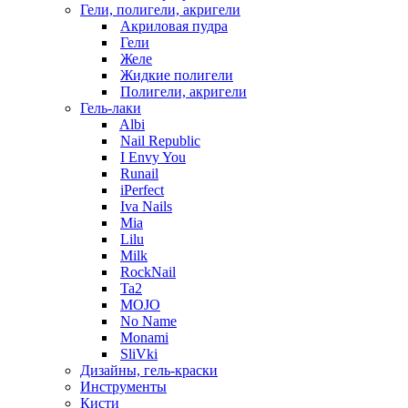
Гели, полигели, акригели
Акриловая пудра
Гели
Желе
Жидкие полигели
Полигели, акригели
Гель-лаки
Albi
Nail Republic
I Envy You
Runail
iPerfect
Iva Nails
Mia
Lilu
Milk
RockNail
Ta2
MOJO
No Name
Monami
SliVki
Дизайны, гель-краски
Инструменты
Кисти