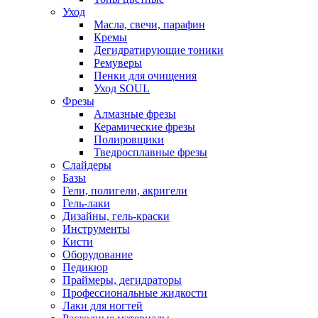
Уход
Масла, свечи, парафин
Кремы
Дегидратирующие тоники
Ремуверы
Пенки для очищения
Уход SOUL
Фрезы
Алмазные фрезы
Керамические фрезы
Полировщики
Тведросплавные фрезы
Слайдеры
Базы
Гели, полигели, акригели
Гель-лаки
Дизайны, гель-краски
Инструменты
Кисти
Оборудование
Педикюр
Праймеры, дегидраторы
Профессиональные жидкости
Лаки для ногтей