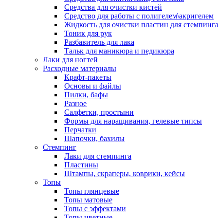
Средства для очистки кистей
Средство для работы с полигелем\акригелем
Жидкость для очистки пластин для стемпинг
Тоник для рук
Разбавитель для лака
Тальк для маникюра и педикюра
Лаки для ногтей
Расходные материалы
Крафт-пакеты
Основы и файлы
Пилки, бафы
Разное
Салфетки, простыни
Формы для наращивания, гелевые типсы
Перчатки
Шапочки, бахилы
Стемпинг
Лаки для стемпинга
Пластины
Штампы, скраперы, коврики, кейсы
Топы
Топы глянцевые
Топы матовые
Топы с эффектами
Топы цветные