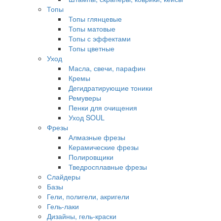
Топы
Топы глянцевые
Топы матовые
Топы с эффектами
Топы цветные
Уход
Масла, свечи, парафин
Кремы
Дегидратирующие тоники
Ремуверы
Пенки для очищения
Уход SOUL
Фрезы
Алмазные фрезы
Керамические фрезы
Полировщики
Тведросплавные фрезы
Слайдеры
Базы
Гели, полигели, акригели
Гель-лаки
Дизайны, гель-краски