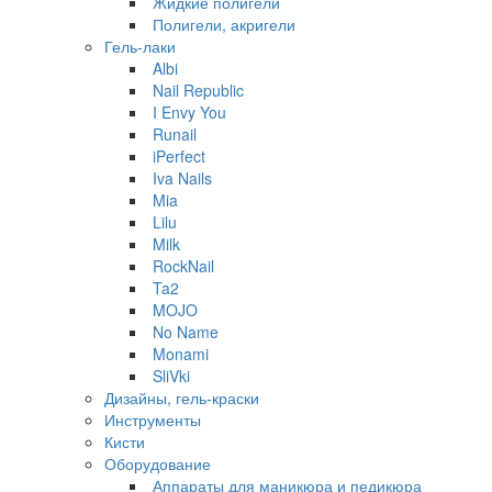
Жидкие полигели
Полигели, акригели
Гель-лаки
Albi
Nail Republic
I Envy You
Runail
iPerfect
Iva Nails
Mia
Lilu
Milk
RockNail
Ta2
MOJO
No Name
Monami
SliVki
Дизайны, гель-краски
Инструменты
Кисти
Оборудование
Аппараты для маникюра и педикюра