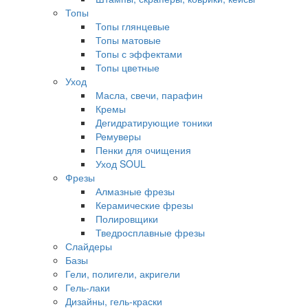
Топы
Топы глянцевые
Топы матовые
Топы с эффектами
Топы цветные
Уход
Масла, свечи, парафин
Кремы
Дегидратирующие тоники
Ремуверы
Пенки для очищения
Уход SOUL
Фрезы
Алмазные фрезы
Керамические фрезы
Полировщики
Тведросплавные фрезы
Слайдеры
Базы
Гели, полигели, акригели
Гель-лаки
Дизайны, гель-краски