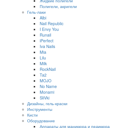
Жидкие полигели
Полигели, акригели
Гель-лаки
Albi
Nail Republic
I Envy You
Runail
iPerfect
Iva Nails
Mia
Lilu
Milk
RockNail
Ta2
MOJO
No Name
Monami
SliVki
Дизайны, гель-краски
Инструменты
Кисти
Оборудование
Аппараты для маникюра и педикюра