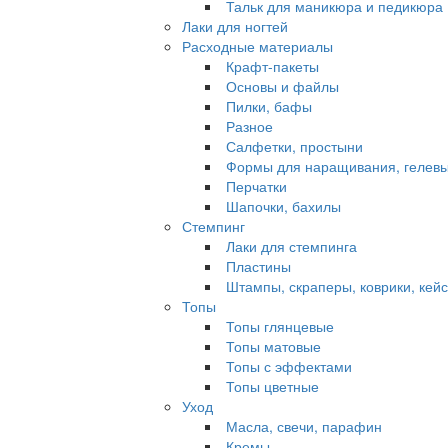
Тальк для маникюра и педикюра
Лаки для ногтей
Расходные материалы
Крафт-пакеты
Основы и файлы
Пилки, бафы
Разное
Салфетки, простыни
Формы для наращивания, гелевы
Перчатки
Шапочки, бахилы
Стемпинг
Лаки для стемпинга
Пластины
Штампы, скраперы, коврики, кей
Топы
Топы глянцевые
Топы матовые
Топы с эффектами
Топы цветные
Уход
Масла, свечи, парафин
Кремы