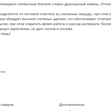
еляющаяся необычным блеском словно драгоценный камень. Оттен
еляется по ногтевой пластине за считанные секунды, при этом с
аза обладает высокой степенью адгезии, что обеспечивает отлично
ие, при этом сократить время работы и расход материала. Колл
ющих укрепления, не дает сколов и отслоек.
я базы!
клик
 товаров
Дополнительно