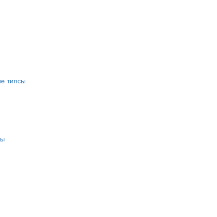
е типсы
сы