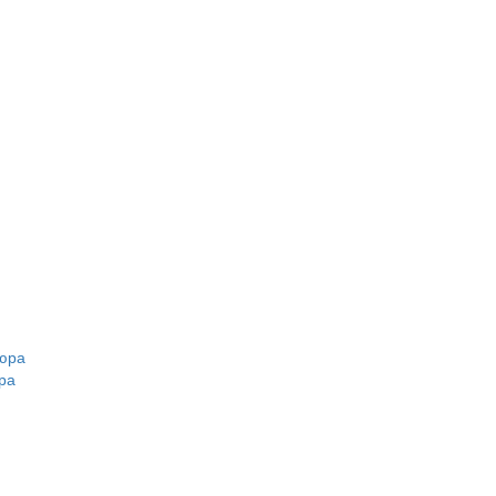
кюра
ра