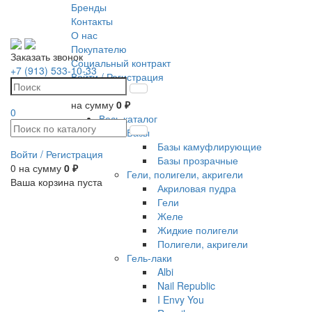
Бренды
Контакты
О нас
Покупателю
Заказать звонок
Социальный контракт
+7 (913) 533-10-33
Войти /
Регистрация
0
на сумму
0 ₽
0
Весь каталог
Базы
Базы камуфлирующие
Войти /
Регистрация
Базы прозрачные
0
на сумму
0 ₽
Гели, полигели, акригели
Ваша корзина пуста
Акриловая пудра
Гели
Желе
Жидкие полигели
Полигели, акригели
Гель-лаки
Albi
Nail Republic
I Envy You