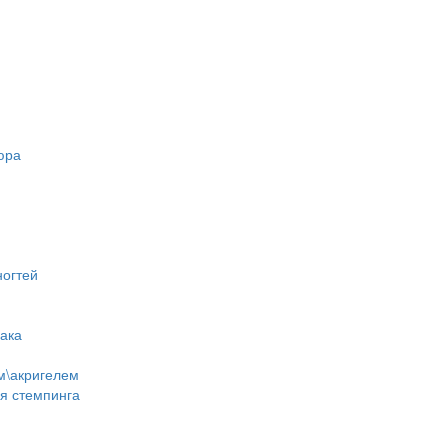
юра
ногтей
лака
м\акригелем
ля стемпинга