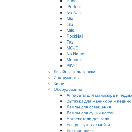
Runail
iPerfect
Iva Nails
Mia
Lilu
Milk
RockNail
Ta2
MOJO
No Name
Monami
SliVki
Дизайны, гель-краски
Инструменты
Кисти
Оборудование
Аппараты для маникюра и педи
Вытяжки для маникюра и педикю
Лампы для освещения
Лампы для сушки ногтей
Нагреватели для геля
Ультразвуковые мойки
Уф-фонарики