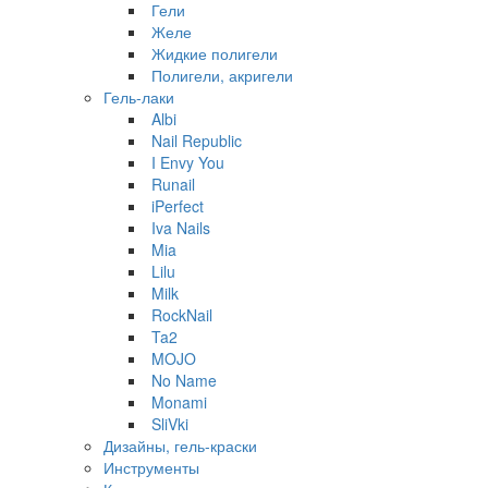
Гели
Желе
Жидкие полигели
Полигели, акригели
Гель-лаки
Albi
Nail Republic
I Envy You
Runail
iPerfect
Iva Nails
Mia
Lilu
Milk
RockNail
Ta2
MOJO
No Name
Monami
SliVki
Дизайны, гель-краски
Инструменты