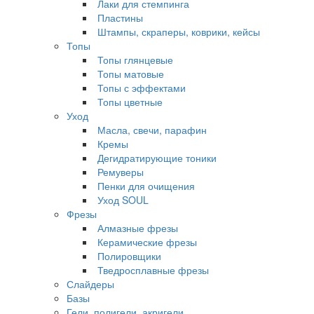
Лаки для стемпинга
Пластины
Штампы, скраперы, коврики, кейсы
Топы
Топы глянцевые
Топы матовые
Топы с эффектами
Топы цветные
Уход
Масла, свечи, парафин
Кремы
Дегидратирующие тоники
Ремуверы
Пенки для очищения
Уход SOUL
Фрезы
Алмазные фрезы
Керамические фрезы
Полировщики
Тведросплавные фрезы
Слайдеры
Базы
Гели, полигели, акригели