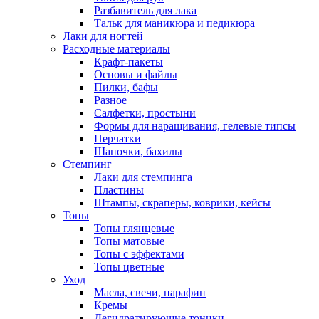
Разбавитель для лака
Тальк для маникюра и педикюра
Лаки для ногтей
Расходные материалы
Крафт-пакеты
Основы и файлы
Пилки, бафы
Разное
Салфетки, простыни
Формы для наращивания, гелевые типсы
Перчатки
Шапочки, бахилы
Стемпинг
Лаки для стемпинга
Пластины
Штампы, скраперы, коврики, кейсы
Топы
Топы глянцевые
Топы матовые
Топы с эффектами
Топы цветные
Уход
Масла, свечи, парафин
Кремы
Дегидратирующие тоники