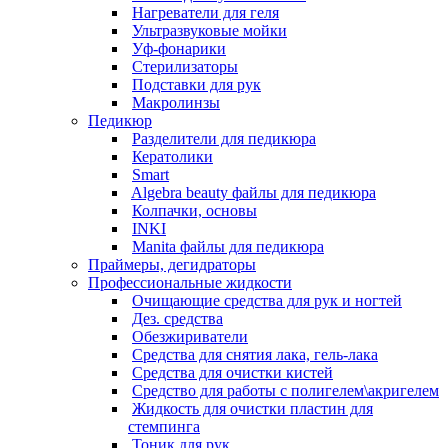
Нагреватели для геля
Ультразвуковые мойки
Уф-фонарики
Стерилизаторы
Подставки для рук
Макролинзы
Педикюр
Разделители для педикюра
Кератолики
Smart
Algebra beauty файлы для педикюра
Колпачки, основы
INKI
Manita файлы для педикюра
Праймеры, дегидраторы
Профессиональные жидкости
Очищающие средства для рук и ногтей
Дез. средства
Обезжириватели
Средства для снятия лака, гель-лака
Средства для очистки кистей
Средство для работы с полигелем\акригелем
Жидкость для очистки пластин для
стемпинга
Тоник для рук