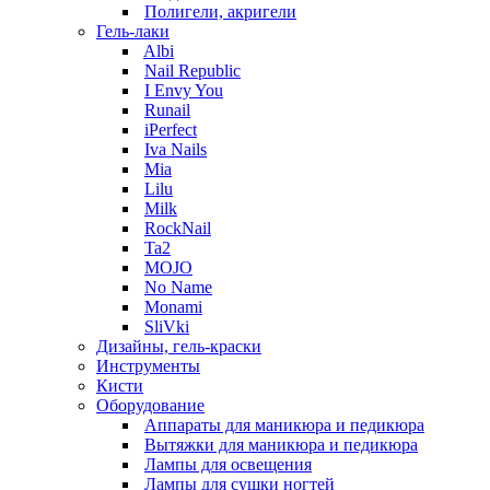
Полигели, акригели
Гель-лаки
Albi
Nail Republic
I Envy You
Runail
iPerfect
Iva Nails
Mia
Lilu
Milk
RockNail
Ta2
MOJO
No Name
Monami
SliVki
Дизайны, гель-краски
Инструменты
Кисти
Оборудование
Аппараты для маникюра и педикюра
Вытяжки для маникюра и педикюра
Лампы для освещения
Лампы для сушки ногтей