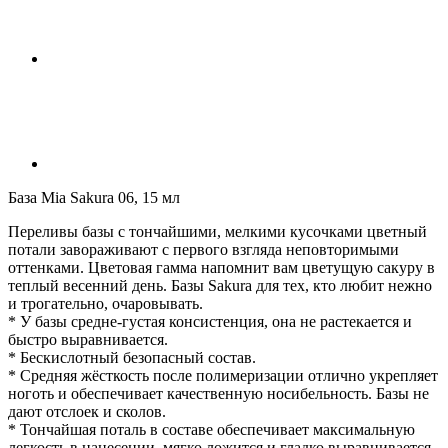
База Mia Sakura 06, 15 мл
Переливы базы с тончайшими, мелкими кусочками цветный
потали завораживают с первого взгляда неповторимыми
оттенками. Цветовая гамма напомнит вам цветущую сакуру в
теплый весенний день. Базы Sakura для тех, кто любит нежно
и трогательно, очаровывать.
* У базы средне-густая консистенция, она не растекается и
быстро выравнивается.
* Бескислотный безопасный состав.
* Средняя жёсткость после полимеризации отлично укрепляет
ноготь и обеспечивает качественную носибельность. Базы не
дают отслоек и сколов.
* Тончайшая поталь в составе обеспечивает максимальную
легкость в нанесении, мягко ложится и гладко выравнивается.