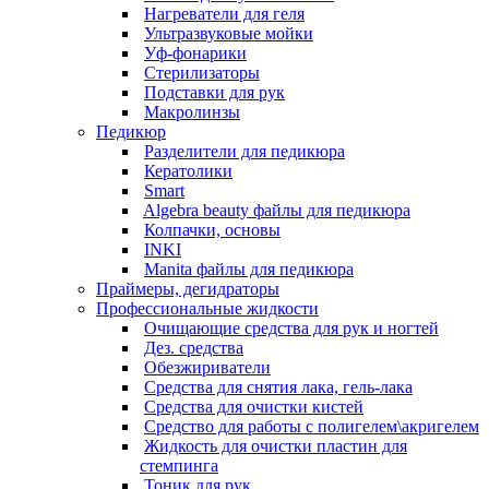
Нагреватели для геля
Ультразвуковые мойки
Уф-фонарики
Стерилизаторы
Подставки для рук
Макролинзы
Педикюр
Разделители для педикюра
Кератолики
Smart
Algebra beauty файлы для педикюра
Колпачки, основы
INKI
Manita файлы для педикюра
Праймеры, дегидраторы
Профессиональные жидкости
Очищающие средства для рук и ногтей
Дез. средства
Обезжириватели
Средства для снятия лака, гель-лака
Средства для очистки кистей
Средство для работы с полигелем\акригелем
Жидкость для очистки пластин для
стемпинга
Тоник для рук