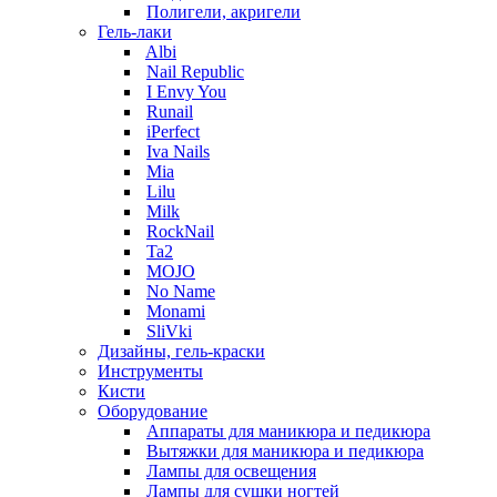
Полигели, акригели
Гель-лаки
Albi
Nail Republic
I Envy You
Runail
iPerfect
Iva Nails
Mia
Lilu
Milk
RockNail
Ta2
MOJO
No Name
Monami
SliVki
Дизайны, гель-краски
Инструменты
Кисти
Оборудование
Аппараты для маникюра и педикюра
Вытяжки для маникюра и педикюра
Лампы для освещения
Лампы для сушки ногтей