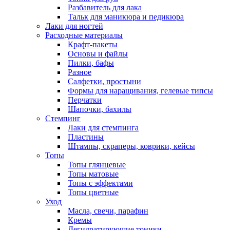
Разбавитель для лака
Тальк для маникюра и педикюра
Лаки для ногтей
Расходные материалы
Крафт-пакеты
Основы и файлы
Пилки, бафы
Разное
Салфетки, простыни
Формы для наращивания, гелевые типсы
Перчатки
Шапочки, бахилы
Стемпинг
Лаки для стемпинга
Пластины
Штампы, скраперы, коврики, кейсы
Топы
Топы глянцевые
Топы матовые
Топы с эффектами
Топы цветные
Уход
Масла, свечи, парафин
Кремы
Дегидратирующие тоники