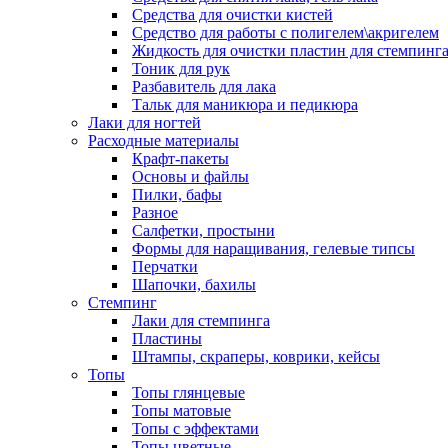
Средства для очистки кистей
Средство для работы с полигелем\акригелем
Жидкость для очистки пластин для стемпинг
Тоник для рук
Разбавитель для лака
Тальк для маникюра и педикюра
Лаки для ногтей
Расходные материалы
Крафт-пакеты
Основы и файлы
Пилки, бафы
Разное
Салфетки, простыни
Формы для наращивания, гелевые типсы
Перчатки
Шапочки, бахилы
Стемпинг
Лаки для стемпинга
Пластины
Штампы, скраперы, коврики, кейсы
Топы
Топы глянцевые
Топы матовые
Топы с эффектами
Топы цветные