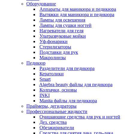
Оборудование
Аппараты для маникюра и педикюра
Вытяжки для маникюра и педикюра
Лампы для освещения
Лампы для сушки ногтей
Нагреватели для геля
Ультразвуковые мойки
Уф-фонарики
Стерилизаторы
Подставки для рук
Макролинзы
Педикюр
Разделители для педикюра
Кератолики
Smart
Algebra beauty файлы для педикюра
Колпачки, основы
INKI
Manita файлы для педикюра
Праймеры, дегидраторы
Профессиональные жидкости
Очищающие средства для рук и ногтей
Дез. средства
Обезжириватели
Средства для снятия лака, гель-лака