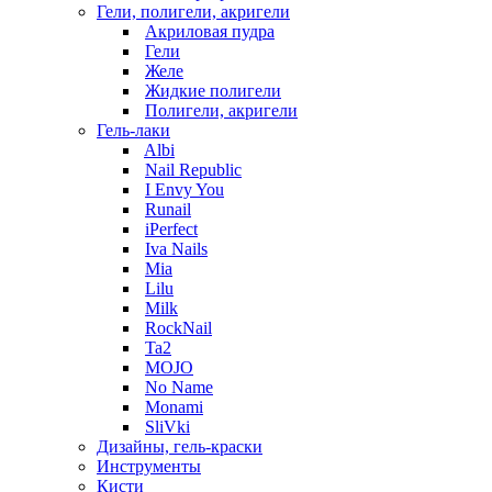
Гели, полигели, акригели
Акриловая пудра
Гели
Желе
Жидкие полигели
Полигели, акригели
Гель-лаки
Albi
Nail Republic
I Envy You
Runail
iPerfect
Iva Nails
Mia
Lilu
Milk
RockNail
Ta2
MOJO
No Name
Monami
SliVki
Дизайны, гель-краски
Инструменты
Кисти