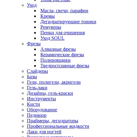
Уход
Масла, свечи, парафин
Кремы
Дегидратирующие тоники
Ремуверы
Пенки для очищения
Уход SOUL
Фрезы
Алмазные фрезы
Керамические фрезы
Полировщики
Тведросплавные фрезы
Слайдеры
Базы
Гели, полигели, акригели
Гель-лаки
Дизайны, гель-краски
Инструменты
Кисти
Оборудование
Педикюр
Праймеры, дегидраторы
Профессиональные жидкости
Лаки для ногтей