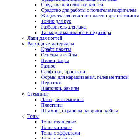
Средства для очистки кистей
Средство для работы с полигелем\акригелем
Жидкость для очистки пластин для стемпинг
Тоник для рук
Разбавитель для лака
Тальк для маникюра и педикюра
Лаки для ногтей
Расходные материалы
Крафт-пакеты
Основы и файлы
Пилки, бафы
Разное
Салфетки, простыни
Формы для наращивания, гелевые типсы
Перчатки
Шапочки, бахилы
Стемпинг
Лаки для стемпинга
Пластины
Штампы, скраперы, коврики, кейсы
Топы
Топы глянцевые
Топы матовые
Топы с эффектами
Топы цветные