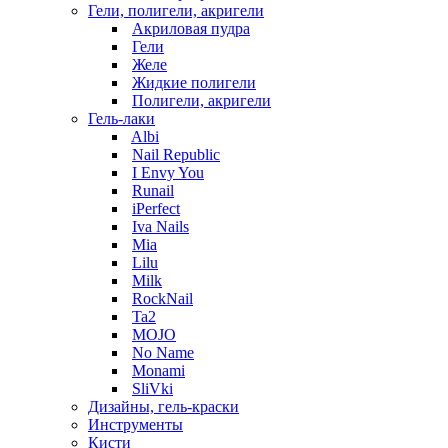
Гели, полигели, акригели
Акриловая пудра
Гели
Желе
Жидкие полигели
Полигели, акригели
Гель-лаки
Albi
Nail Republic
I Envy You
Runail
iPerfect
Iva Nails
Mia
Lilu
Milk
RockNail
Ta2
MOJO
No Name
Monami
SliVki
Дизайны, гель-краски
Инструменты
Кисти