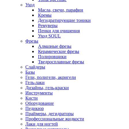
Уход
Масла, свечи, парафин
Кремы
Дегидратирующие тоники
Ремуверы
Пенки для очищения
Уход SOUL
Фрезы
Алмазные фрезы
Керамические фрезы
Полировщики
Тведросплавные фрезы
Слайдеры
Базы
Гели, полигели, акригели
Гель-лаки
Дизайны, гель-краски
Инструменты
Кисти
Оборудование
Педикюр
Праймеры, дегидраторы
Профессиональные жидкости
Лаки для ногтей