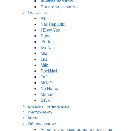
Жидкие полигели
Полигели, акригели
Гель-лаки
Albi
Nail Republic
I Envy You
Runail
iPerfect
Iva Nails
Mia
Lilu
Milk
RockNail
Ta2
MOJO
No Name
Monami
SliVki
Дизайны, гель-краски
Инструменты
Кисти
Оборудование
Аппараты для маникюра и педикюра