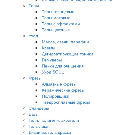
Топы
Топы глянцевые
Топы матовые
Топы с эффектами
Топы цветные
Уход
Масла, свечи, парафин
Кремы
Дегидратирующие тоники
Ремуверы
Пенки для очищения
Уход SOUL
Фрезы
Алмазные фрезы
Керамические фрезы
Полировщики
Тведросплавные фрезы
Слайдеры
Базы
Гели, полигели, акригели
Гель-лаки
Дизайны, гель-краски