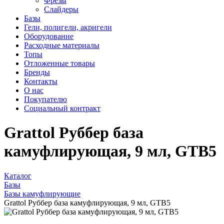
Фрезы
Слайдеры
Базы
Гели, полигели, акригели
Оборудование
Расходные материалы
Топы
Отложенные товары
Бренды
Контакты
О нас
Покупателю
Социальный контракт
Grattol Руббер база
камуфлирующая, 9 мл, GTB5
Каталог
Базы
Базы камуфлирующие
Grattol Руббер база камуфлирующая, 9 мл, GTB5