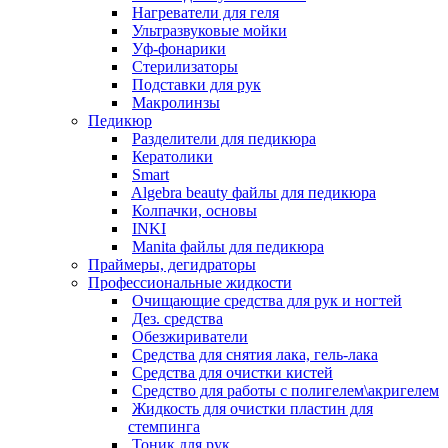
Нагреватели для геля
Ультразвуковые мойки
Уф-фонарики
Стерилизаторы
Подставки для рук
Макролинзы
Педикюр
Разделители для педикюра
Кератолики
Smart
Algebra beauty файлы для педикюра
Колпачки, основы
INKI
Manita файлы для педикюра
Праймеры, дегидраторы
Профессиональные жидкости
Очищающие средства для рук и ногтей
Дез. средства
Обезжириватели
Средства для снятия лака, гель-лака
Средства для очистки кистей
Средство для работы с полигелем\акригелем
Жидкость для очистки пластин для
стемпинга
Тоник для рук