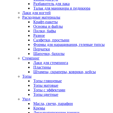
Разбавитель для лака
Тальк для маникюра и педикюра
Лаки для ногтей
Расходные материалы
Крафт-пакеты
Основы и файлы
Пилки, бафы
Разное
Салфетки, простыни
Формы для наращивания, гелевые типсы
Перчатки
Шапочки, бахилы
Стемпинг
Лаки для стемпинга
Пластины
Штампы, скраперы, коврики, кейсы
Топы
Топы глянцевые
Топы матовые
Топы с эффектами
Топы цветные
Уход
Масла, свечи, парафин
Кремы
Дегидратирующие тоники