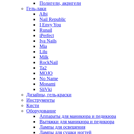
Полигели, акригели
Гель-лаки
Albi
Nail Republic
I Envy You
Runail
iPerfect
Iva Nails
Mia
Lilu
Milk
RockNail
Ta2
MOJO
No Name
Monami
SliVki
Дизайны, гель-краски
Инструменты
Кисти
Оборудование
Аппараты для маникюра и педикюра
Вытяжки для маникюра и педикюра
Лампы для освещения
Лампы для сушки ногтей