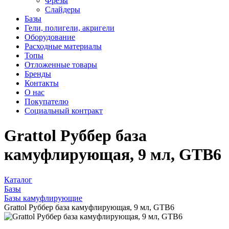
Фрезы
Слайдеры
Базы
Гели, полигели, акригели
Оборудование
Расходные материалы
Топы
Отложенные товары
Бренды
Контакты
О нас
Покупателю
Социальный контракт
Grattol Руббер база
камуфлирующая, 9 мл, GTB6
Каталог
Базы
Базы камуфлирующие
Grattol Руббер база камуфлирующая, 9 мл, GTB6