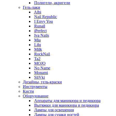
Полигели, акригели
Гель-лаки
Albi
Nail Republic
I Envy You
Runail
iPerfect
Iva Nails
Mia
Lilu
Milk
RockNail
Ta2
MOJO
No Name
Monami
SliVki
Дизайны, гель-краски
Инструменты
Кисти
Оборудование
Аппараты для маникюра и педикюра
Вытяжки для маникюра и педикюра
Лампы для освещения
Лампы для сушки ногтей