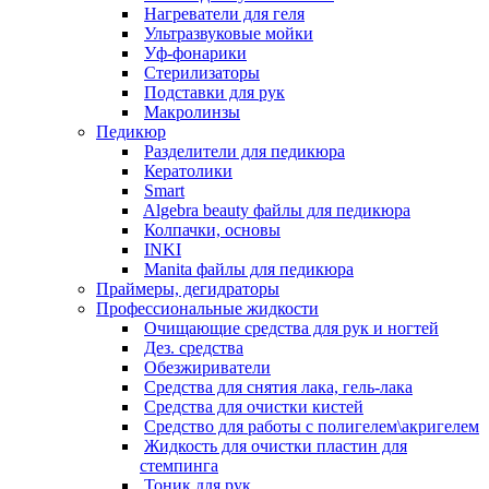
Нагреватели для геля
Ультразвуковые мойки
Уф-фонарики
Стерилизаторы
Подставки для рук
Макролинзы
Педикюр
Разделители для педикюра
Кератолики
Smart
Algebra beauty файлы для педикюра
Колпачки, основы
INKI
Manita файлы для педикюра
Праймеры, дегидраторы
Профессиональные жидкости
Очищающие средства для рук и ногтей
Дез. средства
Обезжириватели
Средства для снятия лака, гель-лака
Средства для очистки кистей
Средство для работы с полигелем\акригелем
Жидкость для очистки пластин для
стемпинга
Тоник для рук