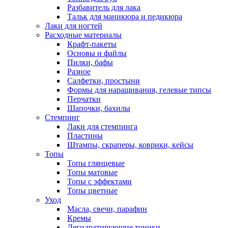
Разбавитель для лака
Тальк для маникюра и педикюра
Лаки для ногтей
Расходные материалы
Крафт-пакеты
Основы и файлы
Пилки, бафы
Разное
Салфетки, простыни
Формы для наращивания, гелевые типсы
Перчатки
Шапочки, бахилы
Стемпинг
Лаки для стемпинга
Пластины
Штампы, скраперы, коврики, кейсы
Топы
Топы глянцевые
Топы матовые
Топы с эффектами
Топы цветные
Уход
Масла, свечи, парафин
Кремы
Дегидратирующие тоники