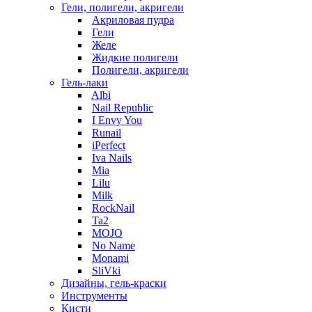
Гели, полигели, акригели
Акриловая пудра
Гели
Желе
Жидкие полигели
Полигели, акригели
Гель-лаки
Albi
Nail Republic
I Envy You
Runail
iPerfect
Iva Nails
Mia
Lilu
Milk
RockNail
Ta2
MOJO
No Name
Monami
SliVki
Дизайны, гель-краски
Инструменты
Кисти