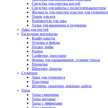
Средства для очистки кистей
Средство для работы с полигелем\акригелем
Жидкость для очистки пластин для стемпинг
Тоник для рук
Разбавитель для лака
Тальк для маникюра и педикюра
Лаки для ногтей
Расходные материалы
Крафт-пакеты
Основы и файлы
Пилки, бафы
Разное
Салфетки, простыни
Формы для наращивания, гелевые типсы
Перчатки
Шапочки, бахилы
Стемпинг
Лаки для стемпинга
Пластины
Штампы, скраперы, коврики, кейсы
Топы
Топы глянцевые
Топы матовые
Топы с эффектами
Топы цветные