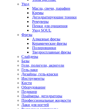
Уход
Масла, свечи, парафин
Кремы
Дегидратирующие тоники
Ремуверы
Пенки для очищения
Уход SOUL
Фрезы
Алмазные фрезы
Керамические фрезы
Полировщики
Тведросплавные фрезы
Слайдеры
Базы
Гели, полигели, акригели
Гель-лаки
Дизайны, гель-краски
Инструменты
Кисти
Оборудование
Педикюр
Праймеры, дегидраторы
Профессиональные жидкости
Лаки для ногтей