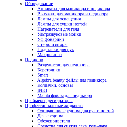
Оборудование
Аппараты для маникюра и педикюра
Вытяжки для маникюра и педикюра
Лампы для освещения
Лампы для сушки ногтей
Нагреватели для геля
Ультразвуковые мойки
Уф-фонарики
Стерилизаторы
Подставки для рук
Макролинзы
Педикюр
Разделители для педикюра
Кератолики
Smart
Algebra beauty файлы для педикюра
Колпачки, основы
INKI
Manita файлы для педикюра
Праймеры, дегидраторы
Профессиональные жидкости
Очищающие средства для рук и ногтей
Дез. средства
Обезжириватели
Средства для снятия лака, гель-лака