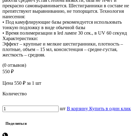
работы средне-густая степень вязкости, база не течет и
прекрасно самовыравнивается. Шестигранники в составе не
препятствуют выравниванию, не топорщатся. Технология
нанесения:
• Под камуфлирующие базы рекомендуется использовать
тонкую подложку в виде обычной базы
• Время полимеризации в led лампе 30 сек., в UV 60 секунд
Характеристики:
Эффект – крупные и мелкие шестигранники, плотность –
плотные, объем – 15 мл, консистенция – средне-густая,
жесткость – средняя.
(0 отзывов)
550 ₽
Цена 550 ₽ за 1 шт
Количество
шт
В корзину
Купить в один клик
Поделиться