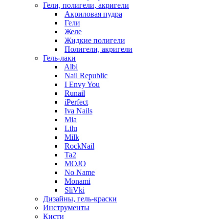
Гели, полигели, акригели
Акриловая пудра
Гели
Желе
Жидкие полигели
Полигели, акригели
Гель-лаки
Albi
Nail Republic
I Envy You
Runail
iPerfect
Iva Nails
Mia
Lilu
Milk
RockNail
Ta2
MOJO
No Name
Monami
SliVki
Дизайны, гель-краски
Инструменты
Кисти