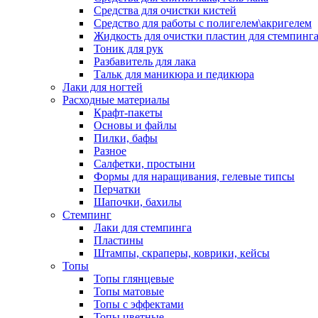
Средства для очистки кистей
Средство для работы с полигелем\акригелем
Жидкость для очистки пластин для стемпинг
Тоник для рук
Разбавитель для лака
Тальк для маникюра и педикюра
Лаки для ногтей
Расходные материалы
Крафт-пакеты
Основы и файлы
Пилки, бафы
Разное
Салфетки, простыни
Формы для наращивания, гелевые типсы
Перчатки
Шапочки, бахилы
Стемпинг
Лаки для стемпинга
Пластины
Штампы, скраперы, коврики, кейсы
Топы
Топы глянцевые
Топы матовые
Топы с эффектами
Топы цветные