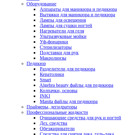
Оборудование
Аппараты для маникюра и педикюра
Вытяжки для маникюра и педикюра
Лампы для освещения
Лампы для сушки ногтей
Нагреватели для геля
Ультразвуковые мойки
Уф-фонарики
Стерилизаторы
Подставки для рук
Макролинзы
Педикюр
Разделители для педикюра
Кератолики
Smart
Algebra beauty файлы для педикюра
Колпачки, основы
INKI
Manita файлы для педикюра
Праймеры, дегидраторы
Профессиональные жидкости
Очищающие средства для рук и ногтей
Дез. средства
Обезжириватели
Средства для снятия лака, гель-лака