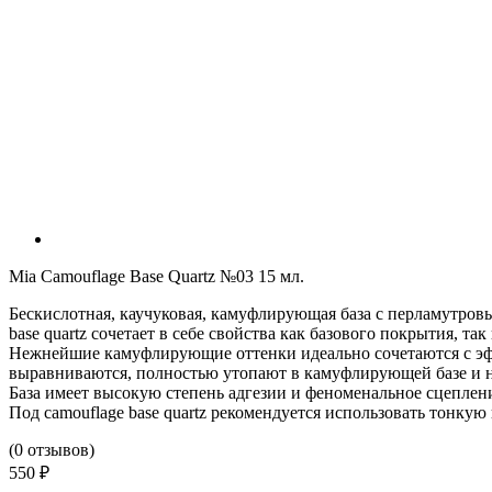
Mia Camouflage Base Quartz №03 15 мл.
Бескислотная, каучуковая, камуфлирующая база с перламутро
base quartz сочетает в себе свойства как базового покрытия, т
Нежнейшие камуфлирующие оттенки идеально сочетаются с эф
выравниваются, полностью утопают в камуфлирующей базе и н
База имеет высокую степень адгезии и феноменальное сцеплени
Под camouflage base quartz рекомендуется использовать тонкую
(0 отзывов)
550 ₽