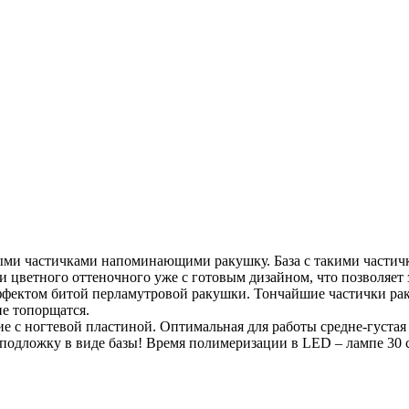
выми частичками напоминающими ракушку. База с такими частич
ак и цветного оттеночного уже с готовым дизайном, что позволяе
фектом битой перламутровой ракушки. Тончайшие частички рак
е топорщатся.
е с ногтевой пластиной. Оптимальная для работы средне-густая 
 подложку в виде базы! Время полимеризации в LED – лампе 30 с