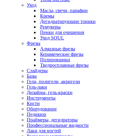
Уход
Масла, свечи, парафин
Кремы
Дегидратирующие тоники
Ремуверы
Пенки для очищения
Уход SOUL
Фрезы
Алмазные фрезы
Керамические фрезы
Полировщики
Тведросплавные фрезы
Слайдеры
Базы
Гели, полигели, акригели
Гель-лаки
Дизайны, гель-краски
Инструменты
Кисти
Оборудование
Педикюр
Праймеры, дегидраторы
Профессиональные жидкости
Лаки для ногтей