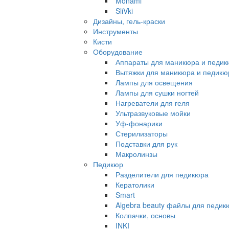
Monami
SliVki
Дизайны, гель-краски
Инструменты
Кисти
Оборудование
Аппараты для маникюра и педи
Вытяжки для маникюра и педикю
Лампы для освещения
Лампы для сушки ногтей
Нагреватели для геля
Ультразвуковые мойки
Уф-фонарики
Стерилизаторы
Подставки для рук
Макролинзы
Педикюр
Разделители для педикюра
Кератолики
Smart
Algebra beauty файлы для педик
Колпачки, основы
INKI