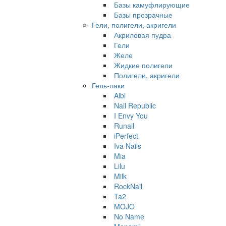
Базы камуфлирующие
Базы прозрачные
Гели, полигели, акригели
Акриловая пудра
Гели
Желе
Жидкие полигели
Полигели, акригели
Гель-лаки
Albi
Nail Republic
I Envy You
Runail
iPerfect
Iva Nails
Mia
Lilu
Milk
RockNail
Ta2
MOJO
No Name