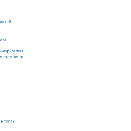
ногтей
лака
м\акригелем
ля стемпинга
е типсы