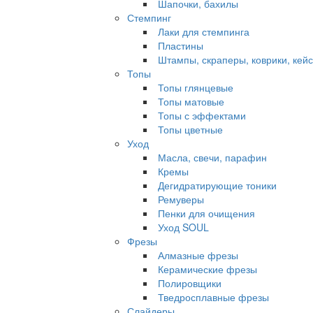
Шапочки, бахилы
Стемпинг
Лаки для стемпинга
Пластины
Штампы, скраперы, коврики, кей
Топы
Топы глянцевые
Топы матовые
Топы с эффектами
Топы цветные
Уход
Масла, свечи, парафин
Кремы
Дегидратирующие тоники
Ремуверы
Пенки для очищения
Уход SOUL
Фрезы
Алмазные фрезы
Керамические фрезы
Полировщики
Тведросплавные фрезы
Слайдеры