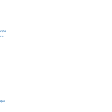
кюра
ра
юра