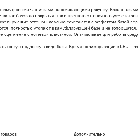
ерламутровыми частичками напоминающими ракушку. База с такими
ства как базового покрытия, так и цветного оттеночного уже с гото
муфлирующие оттенки идеально сочетаются с эффектом битой пер
ются, полностью утопают в камуфлирующей базе и не топорщатся.
 сцепление с ногтевой пластиной. Оптимальная для работы средне
ть тонкую подложку в виде базы! Время полимеризации в LED – лам
 товаров
Дополнительно