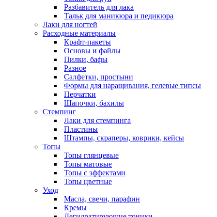
Разбавитель для лака
Тальк для маникюра и педикюра
Лаки для ногтей
Расходные материалы
Крафт-пакеты
Основы и файлы
Пилки, бафы
Разное
Салфетки, простыни
Формы для наращивания, гелевые типсы
Перчатки
Шапочки, бахилы
Стемпинг
Лаки для стемпинга
Пластины
Штампы, скраперы, коврики, кейсы
Топы
Топы глянцевые
Топы матовые
Топы с эффектами
Топы цветные
Уход
Масла, свечи, парафин
Кремы
Дегидратирующие тоники