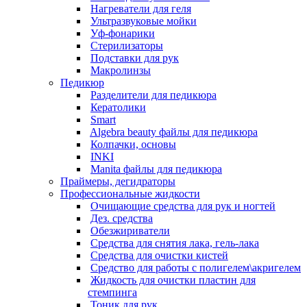
Нагреватели для геля
Ультразвуковые мойки
Уф-фонарики
Стерилизаторы
Подставки для рук
Макролинзы
Педикюр
Разделители для педикюра
Кератолики
Smart
Algebra beauty файлы для педикюра
Колпачки, основы
INKI
Manita файлы для педикюра
Праймеры, дегидраторы
Профессиональные жидкости
Очищающие средства для рук и ногтей
Дез. средства
Обезжириватели
Средства для снятия лака, гель-лака
Средства для очистки кистей
Средство для работы с полигелем\акригелем
Жидкость для очистки пластин для
стемпинга
Тоник для рук