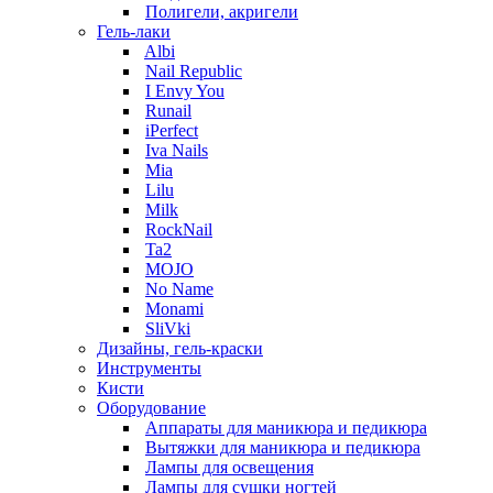
Полигели, акригели
Гель-лаки
Albi
Nail Republic
I Envy You
Runail
iPerfect
Iva Nails
Mia
Lilu
Milk
RockNail
Ta2
MOJO
No Name
Monami
SliVki
Дизайны, гель-краски
Инструменты
Кисти
Оборудование
Аппараты для маникюра и педикюра
Вытяжки для маникюра и педикюра
Лампы для освещения
Лампы для сушки ногтей