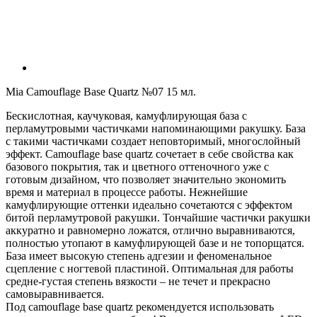
Mia Camouflage Base Quartz №07 15 мл.
Бескислотная, каучуковая, камуфлирующая база с
перламутровыми частичками напоминающими ракушку. База
с такими частичками создает неповторимый, многослойный
эффект. Camouflage base quartz сочетает в себе свойства как
базового покрытия, так и цветного оттеночного уже с
готовым дизайном, что позволяет значительно экономить
время и материал в процессе работы. Нежнейшие
камуфлирующие оттенки идеально сочетаются с эффектом
битой перламутровой ракушки. Тончайшие частички ракушки
аккуратно и равномерно ложатся, отлично выравниваются,
полностью утопают в камуфлирующей базе и не топорщатся.
База имеет высокую степень адгезии и феноменальное
сцепление с ногтевой пластиной. Оптимальная для работы
средне-густая степень вязкости – не течет и прекрасно
самовыравнивается.
Под camouflage base quartz рекомендуется использовать