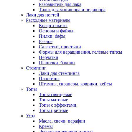
Разбавитель для лака
Тальк для маникюра и педикюра
Лаки для ногтей
Расходные материалы
Крафт-пакеты
Основы и файлы
Пилки, бафы
Разное
Салфетки, простыни
Формы для наращивания, гелевые типсы
Перчатки
Шапочки, бахилы
Стемпинг
Лаки для стемпинга
Пластины
Штампы, скраперы, коврики, кейсы
Топы
Топы глянцевые
Топы матовые
Топы с эффектами
Топы цветные
Уход
Масла, свечи, парафин
Кремы
Дегидратирующие тоники