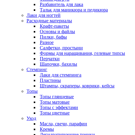
Разбавитель для лака
Тальк для маникюра и педикюра
Лаки для ногтей
Расходные материалы
Крафт-пакеты
Основы и файлы
Пилки, бафы
Разное
Салфетки, простыни
Формы для наращивания, гелевые типсы
Перчатки
Шапочки, бахилы
Стемпинг
Лаки для стемпинга
Пластины
Штампы, скраперы, коврики, кейсы
Топы
Топы глянцевые
Топы матовые
Топы с эффектами
Топы цветные
Уход
Масла, свечи, парафин
Кремы
Дегидратирующие тоники