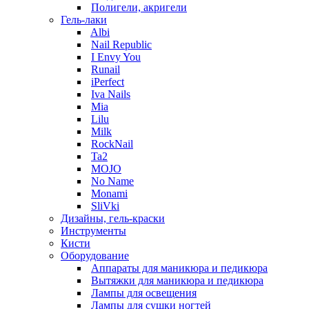
Полигели, акригели
Гель-лаки
Albi
Nail Republic
I Envy You
Runail
iPerfect
Iva Nails
Mia
Lilu
Milk
RockNail
Ta2
MOJO
No Name
Monami
SliVki
Дизайны, гель-краски
Инструменты
Кисти
Оборудование
Аппараты для маникюра и педикюра
Вытяжки для маникюра и педикюра
Лампы для освещения
Лампы для сушки ногтей