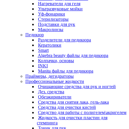
Нагреватели для геля
Ультразвуковые мойки
Уф-фонарики
Стерилизаторы
Подставки для рук
Макролинзы
Педикюр
Разделители для педикюра
Кератолики
Smart
Algebra beauty файлы для педикюра
Колпачки, основы
INKI
Manita файлы для педикюра
Праймеры, дегидраторы
Профессиональные жидкости
Очищающие средства для рук и ногтей
Дез. средства
Обезжириватели
Средства для снятия лака, гель-лака
Средства для очистки кистей
Средство для работы с полигелем\акригелем
Жидкость для очистки пластин для
стемпинга
Тоник для рук