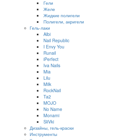
Гели
Желе
Жидкие полигели
Полигели, акригели
Гель-лаки
Albi
Nail Republic
I Envy You
Runail
iPerfect
Iva Nails
Mia
Lilu
Milk
RockNail
Ta2
MOJO
No Name
Monami
SliVki
Дизайны, гель-краски
Инструменты