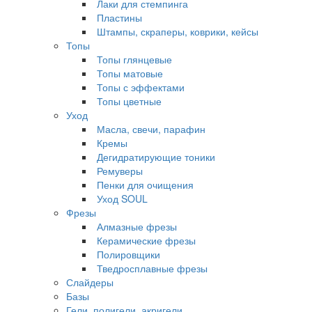
Лаки для стемпинга
Пластины
Штампы, скраперы, коврики, кейсы
Топы
Топы глянцевые
Топы матовые
Топы с эффектами
Топы цветные
Уход
Масла, свечи, парафин
Кремы
Дегидратирующие тоники
Ремуверы
Пенки для очищения
Уход SOUL
Фрезы
Алмазные фрезы
Керамические фрезы
Полировщики
Тведросплавные фрезы
Слайдеры
Базы
Гели, полигели, акригели