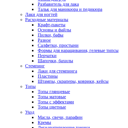
Разбавитель для лака
Тальк для маникюра и педикюра
Лаки для ногтей
Расходные материалы
Крафт-пакеты
Основы и файлы
Пилки, бафы
Разное
Салфетки, простыни
Формы для наращивания, гелевые типсы
Перчатки
Шапочки, бахилы
Стемпинг
Лаки для стемпинга
Пластины
Штампы, скраперы, коврики, кейсы
Топы
Топы глянцевые
Топы матовые
Топы с эффектами
Топы цветные
Уход
Масла, свечи, парафин
Кремы
Дегидратирующие тоники