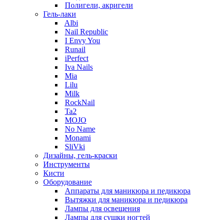
Полигели, акригели
Гель-лаки
Albi
Nail Republic
I Envy You
Runail
iPerfect
Iva Nails
Mia
Lilu
Milk
RockNail
Ta2
MOJO
No Name
Monami
SliVki
Дизайны, гель-краски
Инструменты
Кисти
Оборудование
Аппараты для маникюра и педикюра
Вытяжки для маникюра и педикюра
Лампы для освещения
Лампы для сушки ногтей