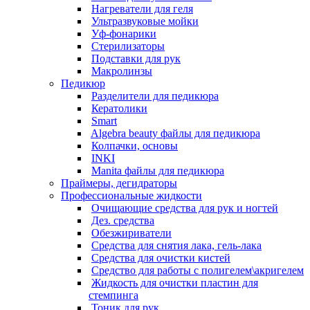
Нагреватели для геля
Ультразвуковые мойки
Уф-фонарики
Стерилизаторы
Подставки для рук
Макролинзы
Педикюр
Разделители для педикюра
Кератолики
Smart
Algebra beauty файлы для педикюра
Колпачки, основы
INKI
Manita файлы для педикюра
Праймеры, дегидраторы
Профессиональные жидкости
Очищающие средства для рук и ногтей
Дез. средства
Обезжириватели
Средства для снятия лака, гель-лака
Средства для очистки кистей
Средство для работы с полигелем\акригелем
Жидкость для очистки пластин для
стемпинга
Тоник для рук