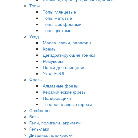
Топы
Топы глянцевые
Топы матовые
Топы с эффектами
Топы цветные
Уход
Масла, свечи, парафин
Кремы
Дегидратирующие тоники
Ремуверы
Пенки для очищения
Уход SOUL
Фрезы
Алмазные фрезы
Керамические фрезы
Полировщики
Тведросплавные фрезы
Слайдеры
Базы
Гели, полигели, акригели
Гель-лаки
Дизайны, гель-краски