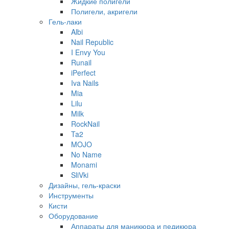
Жидкие полигели
Полигели, акригели
Гель-лаки
Albi
Nail Republic
I Envy You
Runail
iPerfect
Iva Nails
Mia
Lilu
Milk
RockNail
Ta2
MOJO
No Name
Monami
SliVki
Дизайны, гель-краски
Инструменты
Кисти
Оборудование
Аппараты для маникюра и педикюра